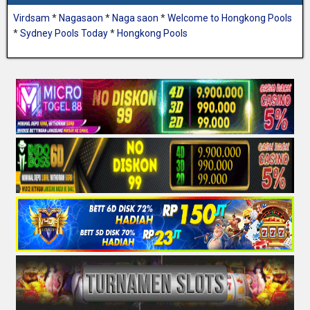
Virdsam
*
Nagasaon
*
Naga saon
*
Welcome to Hongkong Pools
*
Sydney Pools Today
*
Hongkong Pools