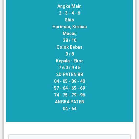
Angka Main
2 - 3 - 4 - 6
Shio
Harimau, Kerbau
Macau
38 / 10
Colok Bebas
0 / 8
Kepala - Ekor
7 6 0 / 9 4 5
2D PATEN BB
04 - 05 - 09 - 40
57 - 64 - 65 - 69
74 - 75 - 79 - 96
ANGKA PATEN
04 - 64