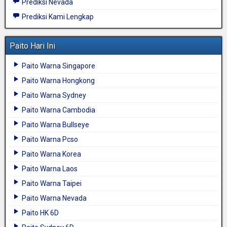
Prediksi Nevada
Prediksi Kami Lengkap
Paito Hari Ini
Paito Warna Singapore
Paito Warna Hongkong
Paito Warna Sydney
Paito Warna Cambodia
Paito Warna Bullseye
Paito Warna Pcso
Paito Warna Korea
Paito Warna Laos
Paito Warna Taipei
Paito Warna Nevada
Paito HK 6D