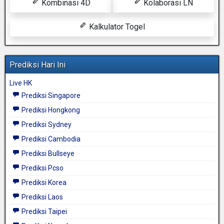
Kombinasi 4D
Kolaborasi LN
Kalkulator Togel
Prediksi Hari Ini
Live HK
Prediksi Singapore
Prediksi Hongkong
Prediksi Sydney
Prediksi Cambodia
Prediksi Bullseye
Prediksi Pcso
Prediksi Korea
Prediksi Laos
Prediksi Taipei