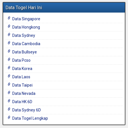
Data Togel Hari Ini
Data Singapore
Data Hongkong
Data Sydney
Data Cambodia
Data Bullseye
Data Pcso
Data Korea
Data Laos
Data Taipei
Data Nevada
Data HK 6D
Data Sydney 6D
Data Togel Lengkap