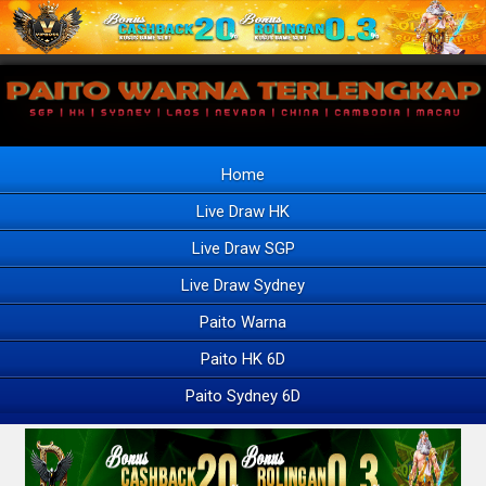
Home
Live Draw HK
Live Draw SGP
Live Draw Sydney
Paito Warna
Paito HK 6D
Paito Sydney 6D