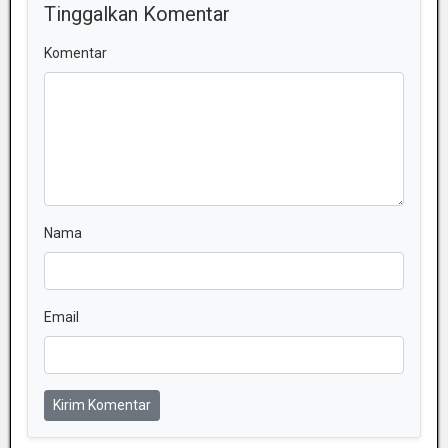
Tinggalkan Komentar
Komentar
Nama
Email
Kirim Komentar