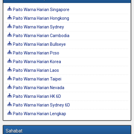
Paito Warna Harian Singapore
Paito Warna Harian Hongkong
Paito Warna Harian Sydney
Paito Warna Harian Cambodia
Paito Warna Harian Bullseye
Paito Warna Harian Pcso
Paito Warna Harian Korea
Paito Warna Harian Laos
Paito Warna Harian Taipei
Paito Warna Harian Nevada
Paito Warna Harian HK 6D
Paito Warna Harian Sydney 6D
Paito Warna Harian Lengkap
Sahabat