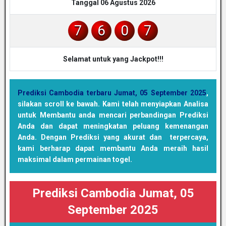
Tanggal 06 Agustus 2026
7
6
0
7
Selamat untuk yang Jackpot!!!
Prediksi Cambodia terbaru Jumat, 05 September 2025
,
silakan scroll ke bawah. Kami telah menyiapkan Analisa
untuk Membantu anda mencari perbandingan Prediksi
Anda dan dapat meningkatan peluang kemenangan
Anda. Dengan Prediksi yang akurat dan terpercaya,
kami berharap dapat membantu Anda meraih hasil
maksimal dalam permainan togel.
Prediksi Cambodia Jumat, 05
September 2025