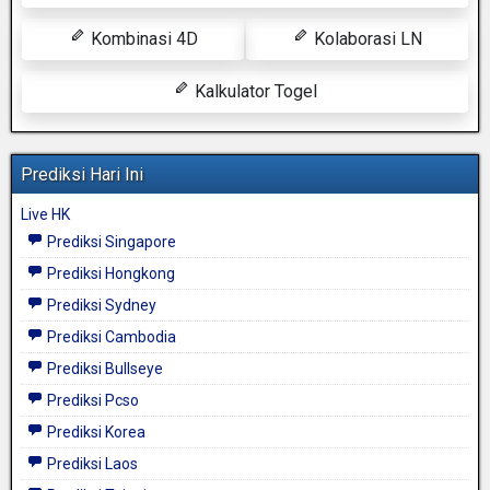
Kombinasi 4D
Kolaborasi LN
Kalkulator Togel
Prediksi Hari Ini
Live HK
Prediksi Singapore
Prediksi Hongkong
Prediksi Sydney
Prediksi Cambodia
Prediksi Bullseye
Prediksi Pcso
Prediksi Korea
Prediksi Laos