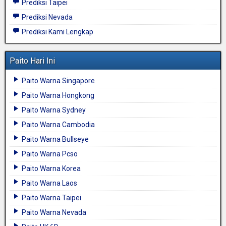
Prediksi Taipei
Prediksi Nevada
Prediksi Kami Lengkap
Paito Hari Ini
Paito Warna Singapore
Paito Warna Hongkong
Paito Warna Sydney
Paito Warna Cambodia
Paito Warna Bullseye
Paito Warna Pcso
Paito Warna Korea
Paito Warna Laos
Paito Warna Taipei
Paito Warna Nevada