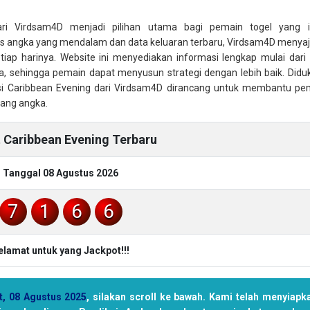
ri Virdsam4D menjadi pilihan utama bagi pemain togel yang i
s angka yang mendalam dan data keluaran terbaru, Virdsam4D menyaj
tiap harinya. Website ini menyediakan informasi lengkap mulai dari 
rna, sehingga pemain dapat menyusun strategi dengan lebih baik. Didu
iksi Caribbean Evening dari Virdsam4D dirancang untuk membantu pe
ang angka.
t Caribbean Evening Terbaru
Tanggal 08 Agustus 2026
7
1
6
6
elamat untuk yang Jackpot!!!
t, 08 Agustus 2025
, silakan scroll ke bawah. Kami telah menyiapk