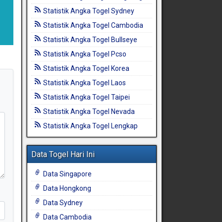
Statistik Angka Togel Sydney
Statistik Angka Togel Cambodia
Statistik Angka Togel Bullseye
Statistik Angka Togel Pcso
Statistik Angka Togel Korea
Statistik Angka Togel Laos
Statistik Angka Togel Taipei
Statistik Angka Togel Nevada
Statistik Angka Togel Lengkap
Data Togel Hari Ini
Data Singapore
Data Hongkong
Data Sydney
Data Cambodia