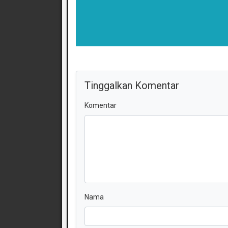
Tinggalkan Komentar
Komentar
Nama