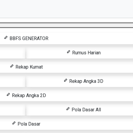
BBFS GENERATOR
Rumus Harian
Rekap Kumat
Rekap Angka 3D
Rekap Angka 2D
Pola Dasar All
Pola Dasar