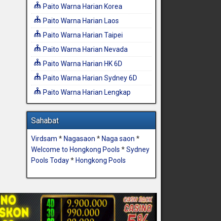
Paito Warna Harian Korea
Paito Warna Harian Laos
Paito Warna Harian Taipei
Paito Warna Harian Nevada
Paito Warna Harian HK 6D
Paito Warna Harian Sydney 6D
Paito Warna Harian Lengkap
Sahabat
Virdsam
*
Nagasaon
*
Naga saon
*
Welcome to Hongkong Pools
*
Sydney
Pools Today
*
Hongkong Pools