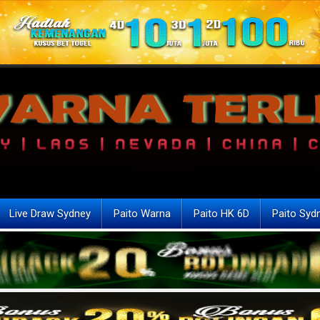
Live Draw Sydney
Paito Warna
Paito HK 6D
Paito Syd