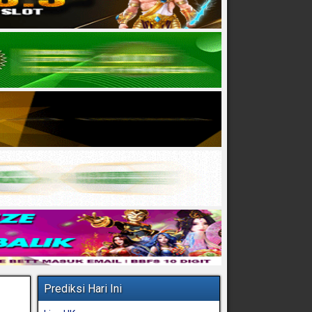
Prediksi Hari Ini