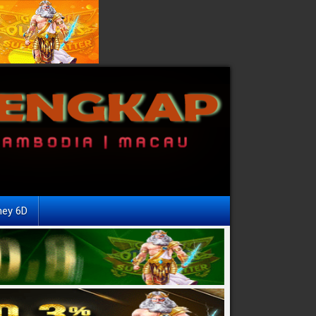
ney 6D