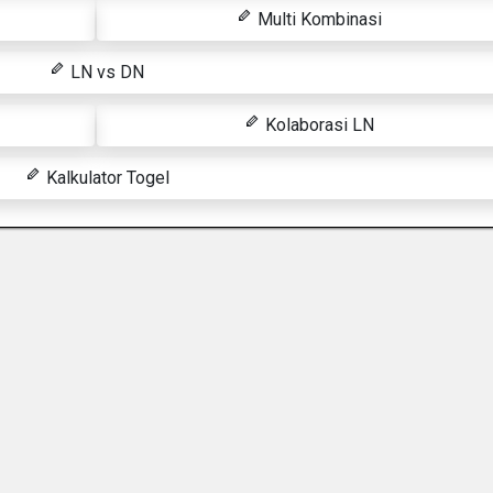
Multi Kombinasi
LN vs DN
Kolaborasi LN
Kalkulator Togel