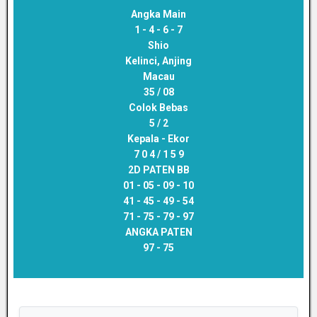
Angka Main
1 - 4 - 6 - 7
Shio
Kelinci, Anjing
Macau
35 / 08
Colok Bebas
5 / 2
Kepala - Ekor
7 0 4 / 1 5 9
2D PATEN BB
01 - 05 - 09 - 10
41 - 45 - 49 - 54
71 - 75 - 79 - 97
ANGKA PATEN
97 - 75