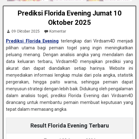
Prediksi Florida Evening Jumat 10
Oktober 2025
09 Oktober 2025
Komentar
Prediksi Florida Evening
terlengkap dari Virdsam4D menjadi
pilihan utama bagi pemain togel yang ingin meningkatkan
peluang menang. Dengan analisis angka yang mendalam dan
data keluaran terbaru, Virdsam4D menyajikan prediksi yang
akurat dan dapat diandalkan setiap harinya. Website ini
menyediakan informasi lengkap mulai dari pola angka, statistik
pergerakan, hingga paito warna, sehingga pemain dapat
menyusun strategi dengan lebih baik. Didukung oleh pengalaman
dalam analisis togel, prediksi Florida Evening dari Virdsam4D
dirancang untuk membantu pemain membuat keputusan yang
tepat dalam memasang angka.
Result Florida Evening Terbaru