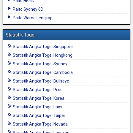
Paito HK 6D
Paito Sydney 6D
Paito Warna Lengkap
Statistik Togel
Statistik Angka Togel Singapore
Statistik Angka Togel Hongkong
Statistik Angka Togel Sydney
Statistik Angka Togel Cambodia
Statistik Angka Togel Bullseye
Statistik Angka Togel Pcso
Statistik Angka Togel Korea
Statistik Angka Togel Laos
Statistik Angka Togel Taipei
Statistik Angka Togel Nevada
Statistik Angka Togel Lengkap