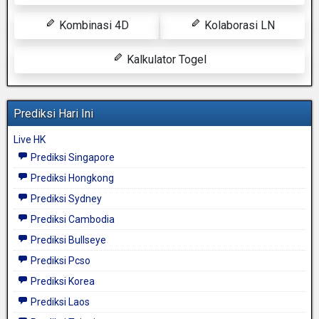
Kombinasi 4D
Kolaborasi LN
Kalkulator Togel
Prediksi Hari Ini
Live HK
Prediksi Singapore
Prediksi Hongkong
Prediksi Sydney
Prediksi Cambodia
Prediksi Bullseye
Prediksi Pcso
Prediksi Korea
Prediksi Laos