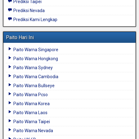
Prediksi Taipei
Prediksi Nevada
Prediksi Kami Lengkap
Paito Hari Ini
Paito Warna Singapore
Paito Warna Hongkong
Paito Warna Sydney
Paito Warna Cambodia
Paito Warna Bullseye
Paito Warna Pcso
Paito Warna Korea
Paito Warna Laos
Paito Warna Taipei
Paito Warna Nevada