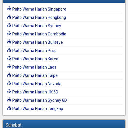
Paito Warna Harian Singapore
Paito Warna Harian Hongkong
Paito Warna Harian Sydney
Paito Warna Harian Cambodia
Paito Warna Harian Bullseye
Paito Warna Harian Pcso
Paito Warna Harian Korea
Paito Warna Harian Laos
Paito Warna Harian Taipei
Paito Warna Harian Nevada
Paito Warna Harian HK 6D
Paito Warna Harian Sydney 6D
Paito Warna Harian Lengkap
Sahabat