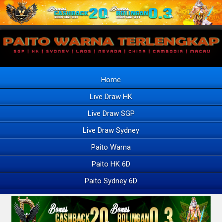
Home
Live Draw HK
Live Draw SGP
Live Draw Sydney
Paito Warna
Paito HK 6D
Paito Sydney 6D