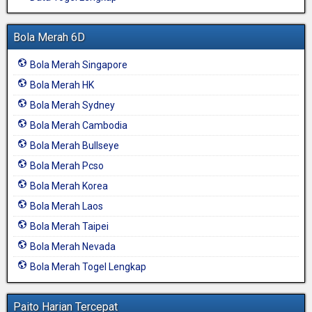
Bola Merah 6D
Bola Merah Singapore
Bola Merah HK
Bola Merah Sydney
Bola Merah Cambodia
Bola Merah Bullseye
Bola Merah Pcso
Bola Merah Korea
Bola Merah Laos
Bola Merah Taipei
Bola Merah Nevada
Bola Merah Togel Lengkap
Paito Harian Tercepat