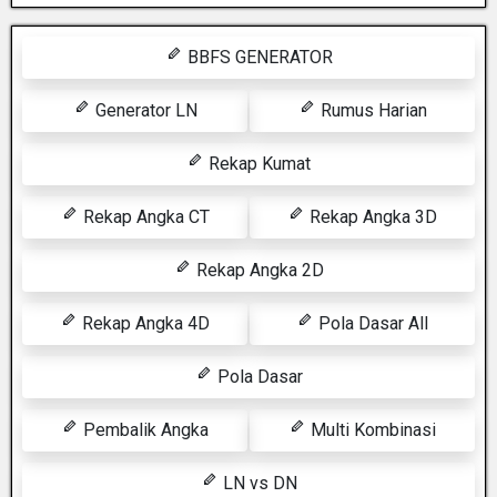
BBFS GENERATOR
Generator LN
Rumus Harian
Rekap Kumat
Rekap Angka CT
Rekap Angka 3D
Rekap Angka 2D
Rekap Angka 4D
Pola Dasar All
Pola Dasar
Pembalik Angka
Multi Kombinasi
LN vs DN