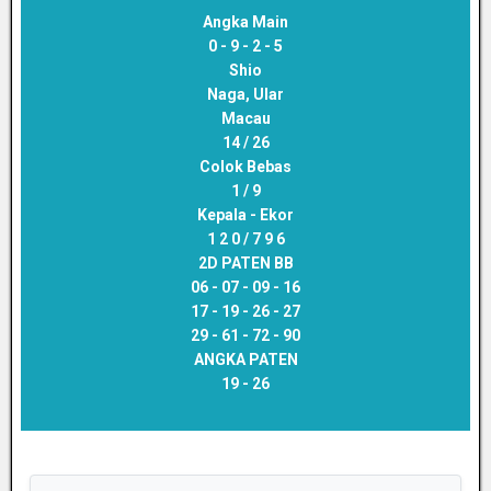
Angka Main
0 - 9 - 2 - 5
Shio
Naga, Ular
Macau
14 / 26
Colok Bebas
1 / 9
Kepala - Ekor
1 2 0 / 7 9 6
2D PATEN BB
06 - 07 - 09 - 16
17 - 19 - 26 - 27
29 - 61 - 72 - 90
ANGKA PATEN
19 - 26