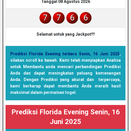
Tanggal 08 Agustus 2026
7
7
6
6
Selamat untuk yang Jackpot!!!
Prediksi Florida Evening terbaru Senin, 16 Juni 2025
,
silakan scroll ke bawah. Kami telah menyiapkan Analisa
untuk Membantu anda mencari perbandingan Prediksi
Anda dan dapat meningkatan peluang kemenangan
Anda. Dengan Prediksi yang akurat dan terpercaya,
kami berharap dapat membantu Anda meraih hasil
maksimal dalam permainan togel.
Prediksi Florida Evening Senin, 16
Juni 2025