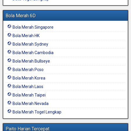
Bola Merah 6D
Bola Merah Singapore
Bola Merah HK
Bola Merah Sydney
Bola Merah Cambodia
Bola Merah Bullseye
Bola Merah Pcso
Bola Merah Korea
Bola Merah Laos
Bola Merah Taipei
Bola Merah Nevada
Bola Merah Togel Lengkap
Paito Harian Tercepat