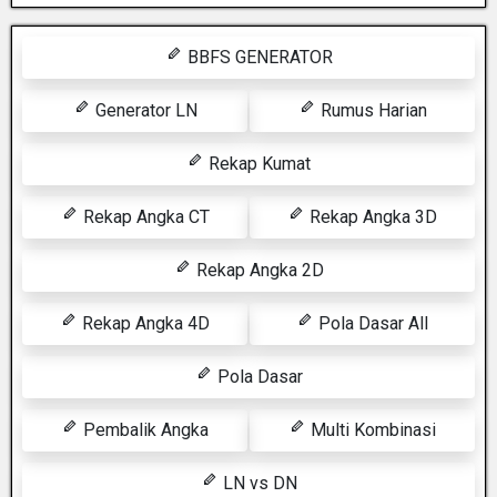
BBFS GENERATOR
Generator LN
Rumus Harian
Rekap Kumat
Rekap Angka CT
Rekap Angka 3D
Rekap Angka 2D
Rekap Angka 4D
Pola Dasar All
Pola Dasar
Pembalik Angka
Multi Kombinasi
LN vs DN