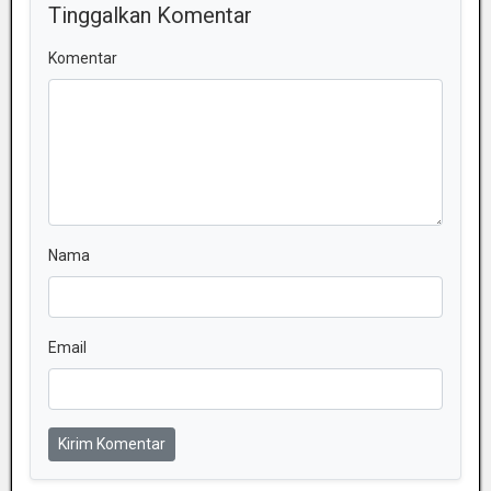
Tinggalkan Komentar
Komentar
Nama
Email
Kirim Komentar