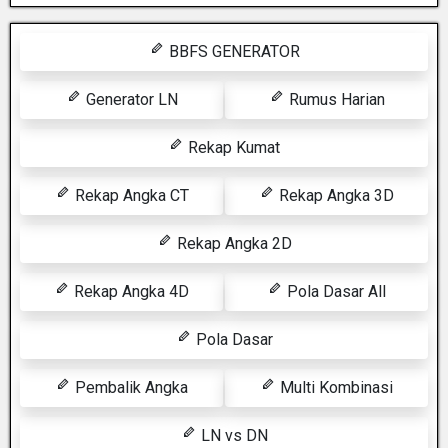
BBFS GENERATOR
Generator LN
Rumus Harian
Rekap Kumat
Rekap Angka CT
Rekap Angka 3D
Rekap Angka 2D
Rekap Angka 4D
Pola Dasar All
Pola Dasar
Pembalik Angka
Multi Kombinasi
LN vs DN