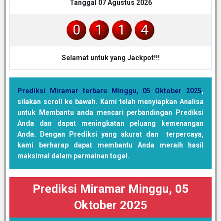
Tanggal 07 Agustus 2026
0
1
1
4
Selamat untuk yang Jackpot!!!
Prediksi Miramar terbaru Minggu, 05 Oktober 2025
,
silakan scroll ke bawah. Kami telah menyiapkan Analisa
untuk Membantu anda mencari perbandingan Prediksi
Anda dan dapat meningkatan peluang kemenangan
Anda. Dengan Prediksi yang akurat dan terpercaya,
kami berharap dapat membantu Anda meraih hasil
maksimal dalam permainan togel.
Prediksi Miramar Minggu, 05
Oktober 2025