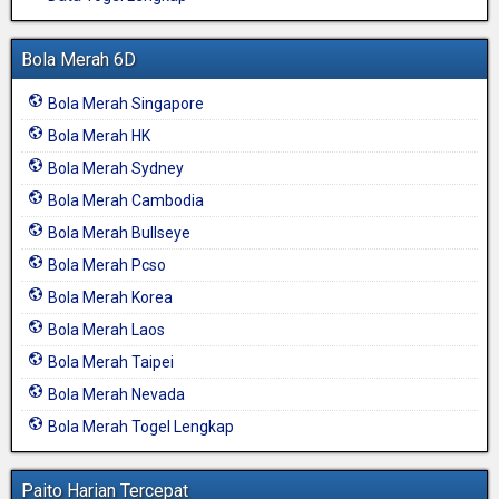
Bola Merah 6D
Bola Merah Singapore
Bola Merah HK
Bola Merah Sydney
Bola Merah Cambodia
Bola Merah Bullseye
Bola Merah Pcso
Bola Merah Korea
Bola Merah Laos
Bola Merah Taipei
Bola Merah Nevada
Bola Merah Togel Lengkap
Paito Harian Tercepat