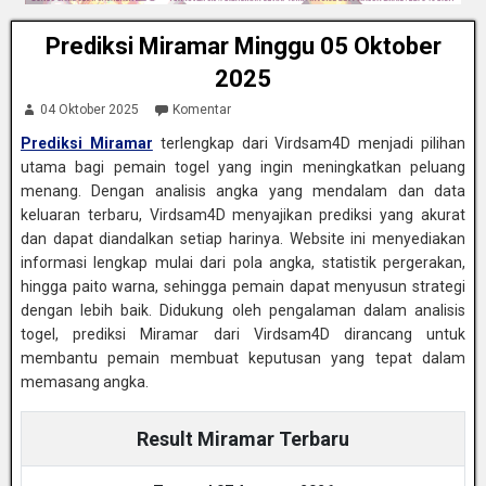
Prediksi Miramar Minggu 05 Oktober
2025
04 Oktober 2025
Komentar
Prediksi Miramar
terlengkap dari Virdsam4D menjadi pilihan
utama bagi pemain togel yang ingin meningkatkan peluang
menang. Dengan analisis angka yang mendalam dan data
keluaran terbaru, Virdsam4D menyajikan prediksi yang akurat
dan dapat diandalkan setiap harinya. Website ini menyediakan
informasi lengkap mulai dari pola angka, statistik pergerakan,
hingga paito warna, sehingga pemain dapat menyusun strategi
dengan lebih baik. Didukung oleh pengalaman dalam analisis
togel, prediksi Miramar dari Virdsam4D dirancang untuk
membantu pemain membuat keputusan yang tepat dalam
memasang angka.
Result Miramar Terbaru