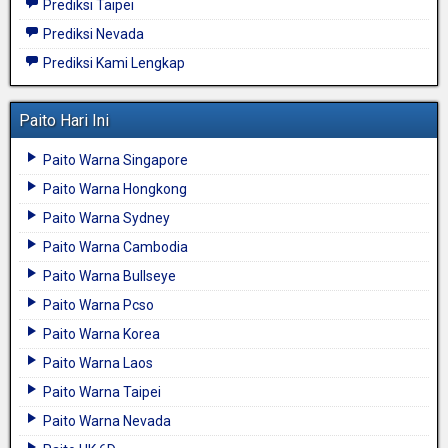
Prediksi Taipei
Prediksi Nevada
Prediksi Kami Lengkap
Paito Hari Ini
Paito Warna Singapore
Paito Warna Hongkong
Paito Warna Sydney
Paito Warna Cambodia
Paito Warna Bullseye
Paito Warna Pcso
Paito Warna Korea
Paito Warna Laos
Paito Warna Taipei
Paito Warna Nevada