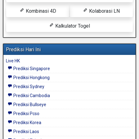
Kombinasi 4D
Kolaborasi LN
Kalkulator Togel
Prediksi Hari Ini
Live HK
Prediksi Singapore
Prediksi Hongkong
Prediksi Sydney
Prediksi Cambodia
Prediksi Bullseye
Prediksi Pcso
Prediksi Korea
Prediksi Laos