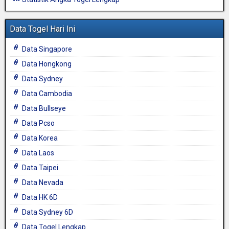
Data Togel Hari Ini
Data Singapore
Data Hongkong
Data Sydney
Data Cambodia
Data Bullseye
Data Pcso
Data Korea
Data Laos
Data Taipei
Data Nevada
Data HK 6D
Data Sydney 6D
Data Togel Lengkap