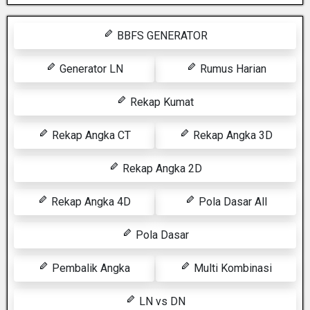
BBFS GENERATOR
Generator LN
Rumus Harian
Rekap Kumat
Rekap Angka CT
Rekap Angka 3D
Rekap Angka 2D
Rekap Angka 4D
Pola Dasar All
Pola Dasar
Pembalik Angka
Multi Kombinasi
LN vs DN