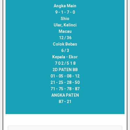
Angka Main
9 - 1 - 7 - 0
Shio
Ular, Kelinci
Macau
12 / 36
Colok Bebas
6 / 3
Kepala - Ekor
7 0 2 / 5 1 8
2D PATEN BB
01 - 05 - 08 - 12
21 - 25 - 28 - 50
71 - 75 - 78 - 87
ANGKA PATEN
87 - 21