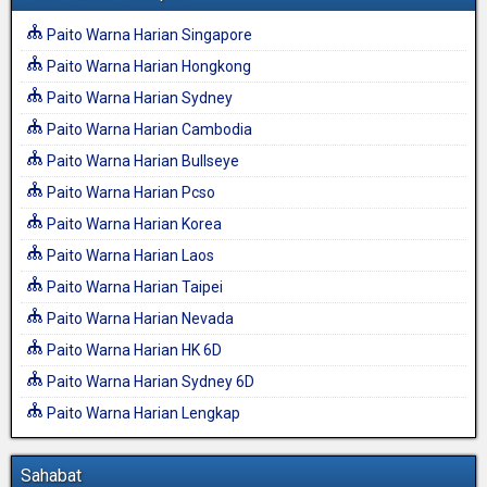
Paito Warna Harian Singapore
Paito Warna Harian Hongkong
Paito Warna Harian Sydney
Paito Warna Harian Cambodia
Paito Warna Harian Bullseye
Paito Warna Harian Pcso
Paito Warna Harian Korea
Paito Warna Harian Laos
Paito Warna Harian Taipei
Paito Warna Harian Nevada
Paito Warna Harian HK 6D
Paito Warna Harian Sydney 6D
Paito Warna Harian Lengkap
Sahabat