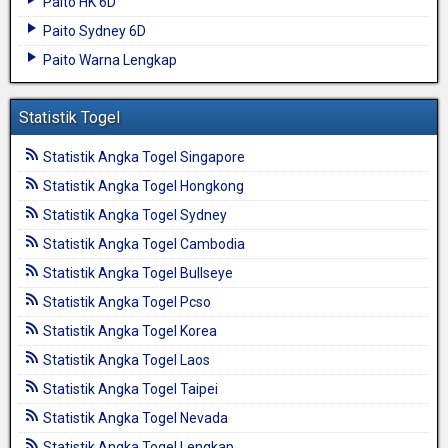
Paito HK 6D
Paito Sydney 6D
Paito Warna Lengkap
Statistik Togel
Statistik Angka Togel Singapore
Statistik Angka Togel Hongkong
Statistik Angka Togel Sydney
Statistik Angka Togel Cambodia
Statistik Angka Togel Bullseye
Statistik Angka Togel Pcso
Statistik Angka Togel Korea
Statistik Angka Togel Laos
Statistik Angka Togel Taipei
Statistik Angka Togel Nevada
Statistik Angka Togel Lengkap