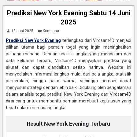
Prediksi New York Evening Sabtu 14 Juni
2025
13 Juni 2025
Komentar
Prediksi New York Evening
terlengkap dari Virdsam4D menjadi
pilihan utama bagi pemain togel yang ingin meningkatkan
peluang menang. Dengan analisis angka yang mendalam dan
data keluaran terbaru, Virdsam4D menyajikan prediksi yang
akurat dan dapat diandalkan setiap harinya. Website ini
menyediakan informasi lengkap mulai dari pola angka, statistik
pergerakan, hingga paito warna, sehingga pemain dapat
menyusun strategi dengan lebih baik. Didukung oleh pengalaman
dalam analisis togel, prediksi New York Evening dari Virdsam4D
dirancang untuk membantu pemain membuat keputusan yang
tepat dalam memasang angka.
Result New York Evening Terbaru