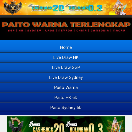
Home
Live Draw HK
Live Draw SGP
Live Draw Sydney
Paito Warna
Paito HK 6D
Paito Sydney 6D