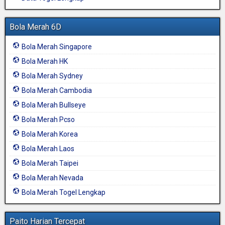
Bola Merah 6D
Bola Merah Singapore
Bola Merah HK
Bola Merah Sydney
Bola Merah Cambodia
Bola Merah Bullseye
Bola Merah Pcso
Bola Merah Korea
Bola Merah Laos
Bola Merah Taipei
Bola Merah Nevada
Bola Merah Togel Lengkap
Paito Harian Tercepat