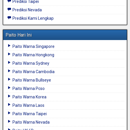
Prediksi Taipei
Prediksi Nevada
Prediksi Kami Lengkap
Paito Hari Ini
Paito Warna Singapore
Paito Warna Hongkong
Paito Warna Sydney
Paito Warna Cambodia
Paito Warna Bullseye
Paito Warna Pcso
Paito Warna Korea
Paito Warna Laos
Paito Warna Taipei
Paito Warna Nevada