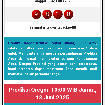
Tanggal 10 Agustus 2026
9
8
1
8
Selamat untuk yang Jackpot!!!
Prediksi Oregon 10:00 WIB terbaru Jumat, 13 Juni 2025
,
silakan scroll ke bawah. Kami telah menyiapkan Analisa
untuk Membantu anda mencari perbandingan Prediksi
Anda dan dapat meningkatan peluang kemenangan
Anda. Dengan Prediksi yang akurat dan terpercaya,
kami berharap dapat membantu Anda meraih hasil
maksimal dalam permainan togel.
Prediksi Oregon 10:00 WIB Jumat,
13 Juni 2025