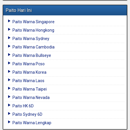
Paito Hari Ini
Paito Warna Singapore
Paito Warna Hongkong
Paito Warna Sydney
Paito Warna Cambodia
Paito Warna Bullseye
Paito Warna Pcso
Paito Warna Korea
Paito Warna Laos
Paito Warna Taipei
Paito Warna Nevada
Paito HK 6D
Paito Sydney 6D
Paito Warna Lengkap