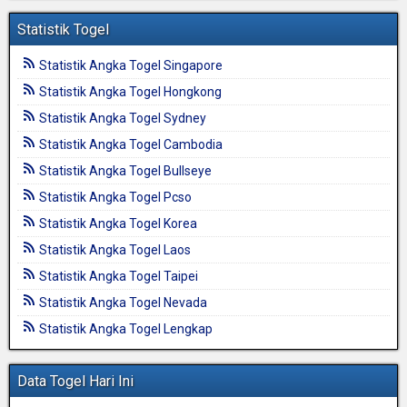
Statistik Togel
Statistik Angka Togel Singapore
Statistik Angka Togel Hongkong
Statistik Angka Togel Sydney
Statistik Angka Togel Cambodia
Statistik Angka Togel Bullseye
Statistik Angka Togel Pcso
Statistik Angka Togel Korea
Statistik Angka Togel Laos
Statistik Angka Togel Taipei
Statistik Angka Togel Nevada
Statistik Angka Togel Lengkap
Data Togel Hari Ini