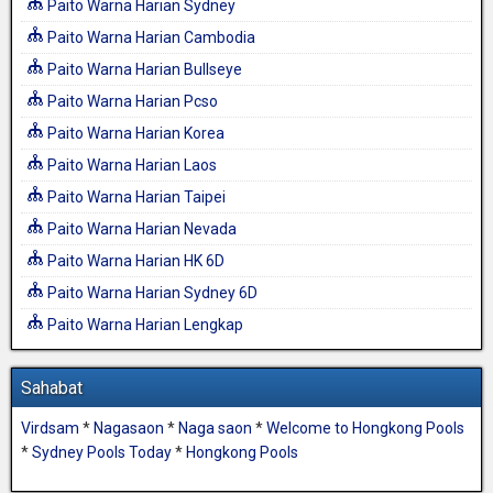
Paito Warna Harian Sydney
Paito Warna Harian Cambodia
Paito Warna Harian Bullseye
Paito Warna Harian Pcso
Paito Warna Harian Korea
Paito Warna Harian Laos
Paito Warna Harian Taipei
Paito Warna Harian Nevada
Paito Warna Harian HK 6D
Paito Warna Harian Sydney 6D
Paito Warna Harian Lengkap
Sahabat
Virdsam
*
Nagasaon
*
Naga saon
*
Welcome to Hongkong Pools
*
Sydney Pools Today
*
Hongkong Pools