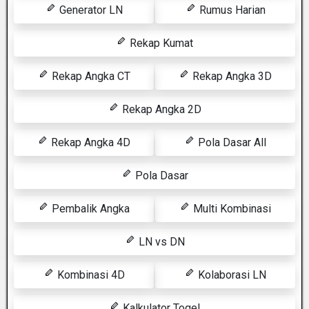
Generator LN
Rumus Harian
Rekap Kumat
Rekap Angka CT
Rekap Angka 3D
Rekap Angka 2D
Rekap Angka 4D
Pola Dasar All
Pola Dasar
Pembalik Angka
Multi Kombinasi
LN vs DN
Kombinasi 4D
Kolaborasi LN
Kalkulator Togel