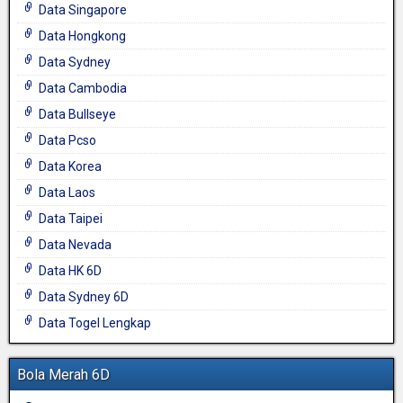
Data Singapore
Data Hongkong
Data Sydney
Data Cambodia
Data Bullseye
Data Pcso
Data Korea
Data Laos
Data Taipei
Data Nevada
Data HK 6D
Data Sydney 6D
Data Togel Lengkap
Bola Merah 6D