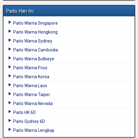
Paito Hari Ini
Paito Warna Singapore
Paito Warna Hongkong
Paito Warna Sydney
Paito Warna Cambodia
Paito Warna Bullseye
Paito Warna Pcso
Paito Warna Korea
Paito Warna Laos
Paito Warna Taipei
Paito Warna Nevada
Paito HK 6D
Paito Sydney 6D
Paito Warna Lengkap