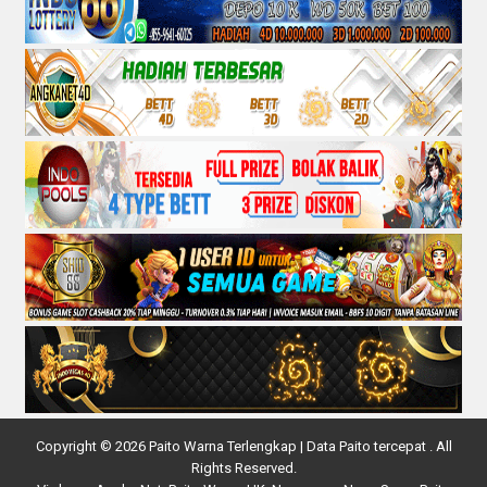
Copyright © 2026 Paito Warna Terlengkap | Data Paito tercepat . All
Rights Reserved.