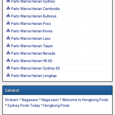
Paito Warna Harian Sydney
Paito Warna Harian Cambodia
Paito Warna Harian Bullseye
Paito Warna Harian Pcso
Paito Warna Harian Korea
Paito Warna Harian Laos
Paito Warna Harian Taipei
Paito Warna Harian Nevada
Paito Warna Harian HK 6D
Paito Warna Harian Sydney 6D
Paito Warna Harian Lengkap
Sahabat
Virdsam
*
Nagasaon
*
Naga saon
*
Welcome to Hongkong Pools
*
Sydney Pools Today
*
Hongkong Pools