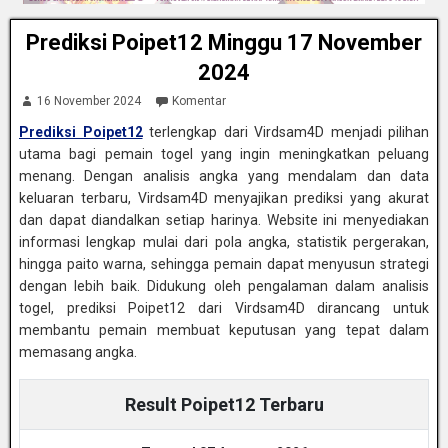
Prediksi Poipet12 Minggu 17 November
2024
16 November 2024
Komentar
Prediksi Poipet12
terlengkap dari Virdsam4D menjadi pilihan
utama bagi pemain togel yang ingin meningkatkan peluang
menang. Dengan analisis angka yang mendalam dan data
keluaran terbaru, Virdsam4D menyajikan prediksi yang akurat
dan dapat diandalkan setiap harinya. Website ini menyediakan
informasi lengkap mulai dari pola angka, statistik pergerakan,
hingga paito warna, sehingga pemain dapat menyusun strategi
dengan lebih baik. Didukung oleh pengalaman dalam analisis
togel, prediksi Poipet12 dari Virdsam4D dirancang untuk
membantu pemain membuat keputusan yang tepat dalam
memasang angka.
Result Poipet12 Terbaru