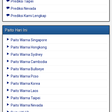
Prediksi Taipei
Prediksi Nevada
Prediksi Kami Lengkap
Paito Hari Ini
Paito Warna Singapore
Paito Warna Hongkong
Paito Warna Sydney
Paito Warna Cambodia
Paito Warna Bullseye
Paito Warna Pcso
Paito Warna Korea
Paito Warna Laos
Paito Warna Taipei
Paito Warna Nevada