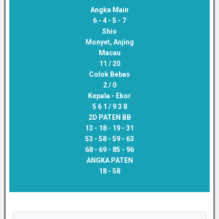
Angka Main
6 - 4 - 5 - 7
Shio
Monyet, Anjing
Macau
11 / 20
Colok Bebas
2 / 0
Kepala - Ekor
5 6 1 / 9 3 8
2D PATEN BB
13 - 18 - 19 - 31
53 - 58 - 59 - 63
68 - 69 - 85 - 96
ANGKA PATEN
18 - 58