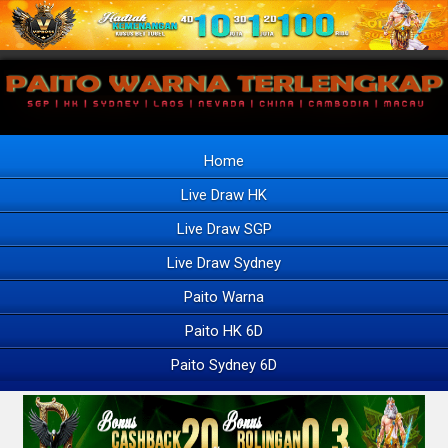
Home
Live Draw HK
Live Draw SGP
Live Draw Sydney
Paito Warna
Paito HK 6D
Paito Sydney 6D