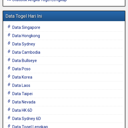
Data Togel Hari Ini
Data Singapore
Data Hongkong
Data Sydney
Data Cambodia
Data Bullseye
Data Pcso
Data Korea
Data Laos
Data Taipei
Data Nevada
Data HK 6D
Data Sydney 6D
Data Togel Lengkap