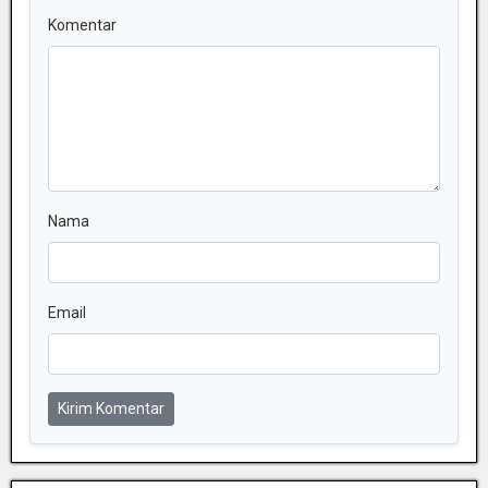
Komentar
Nama
Email
Kirim Komentar