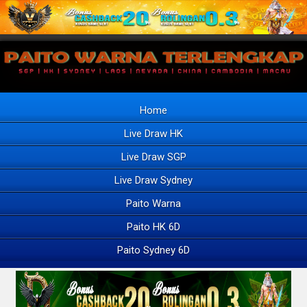
Home
Live Draw HK
Live Draw SGP
Live Draw Sydney
Paito Warna
Paito HK 6D
Paito Sydney 6D