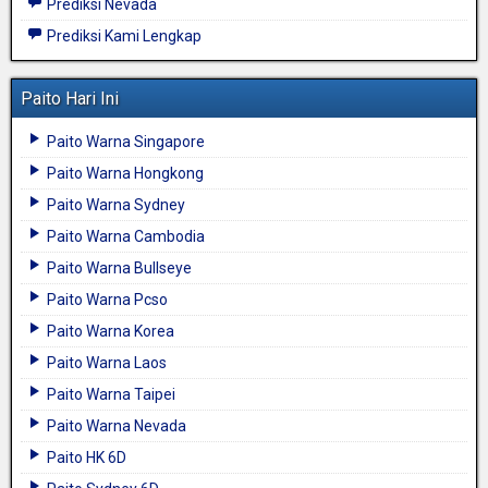
Prediksi Nevada
Prediksi Kami Lengkap
Paito Hari Ini
Paito Warna Singapore
Paito Warna Hongkong
Paito Warna Sydney
Paito Warna Cambodia
Paito Warna Bullseye
Paito Warna Pcso
Paito Warna Korea
Paito Warna Laos
Paito Warna Taipei
Paito Warna Nevada
Paito HK 6D