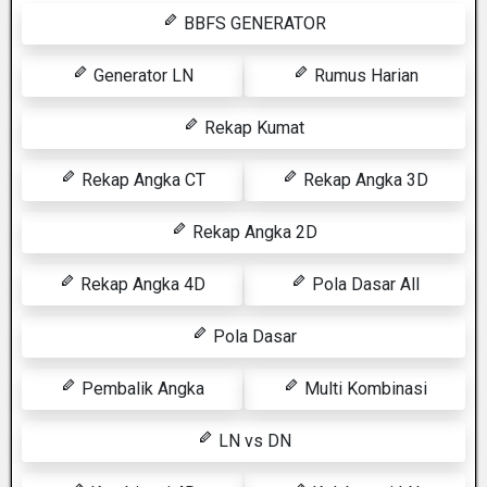
BBFS GENERATOR
Generator LN
Rumus Harian
Rekap Kumat
Rekap Angka CT
Rekap Angka 3D
Rekap Angka 2D
Rekap Angka 4D
Pola Dasar All
Pola Dasar
Pembalik Angka
Multi Kombinasi
LN vs DN