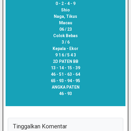
0 - 2 - 4 - 9
Shio
Naga, Tikus
Macau
06 / 23
Colok Bebas
3 / 6
Kepala - Ekor
9 1 6 / 5 4 3
2D PATEN BB
13 - 14 - 15 - 39
46 - 51 - 63 - 64
65 - 93 - 94 - 95
ANGKA PATEN
46 - 93
Tinggalkan Komentar