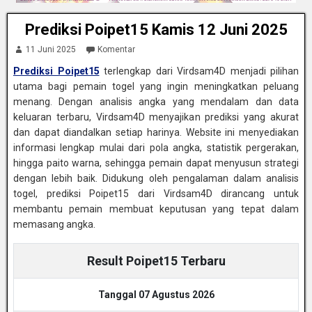
Prediksi Poipet15 Kamis 12 Juni 2025
11 Juni 2025
Komentar
Prediksi Poipet15
terlengkap dari Virdsam4D menjadi pilihan
utama bagi pemain togel yang ingin meningkatkan peluang
menang. Dengan analisis angka yang mendalam dan data
keluaran terbaru, Virdsam4D menyajikan prediksi yang akurat
dan dapat diandalkan setiap harinya. Website ini menyediakan
informasi lengkap mulai dari pola angka, statistik pergerakan,
hingga paito warna, sehingga pemain dapat menyusun strategi
dengan lebih baik. Didukung oleh pengalaman dalam analisis
togel, prediksi Poipet15 dari Virdsam4D dirancang untuk
membantu pemain membuat keputusan yang tepat dalam
memasang angka.
Result Poipet15 Terbaru
Tanggal 07 Agustus 2026