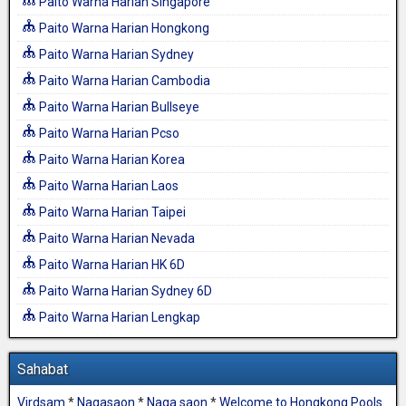
Paito Warna Harian Singapore
Paito Warna Harian Hongkong
Paito Warna Harian Sydney
Paito Warna Harian Cambodia
Paito Warna Harian Bullseye
Paito Warna Harian Pcso
Paito Warna Harian Korea
Paito Warna Harian Laos
Paito Warna Harian Taipei
Paito Warna Harian Nevada
Paito Warna Harian HK 6D
Paito Warna Harian Sydney 6D
Paito Warna Harian Lengkap
Sahabat
Virdsam
*
Nagasaon
*
Naga saon
*
Welcome to Hongkong Pools