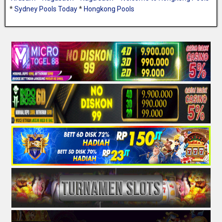
*
Sydney Pools Today
*
Hongkong Pools