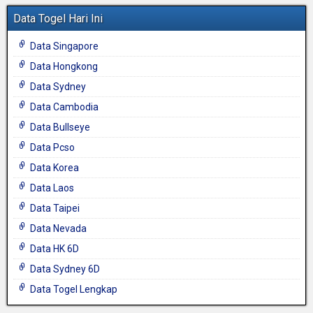
Data Togel Hari Ini
Data Singapore
Data Hongkong
Data Sydney
Data Cambodia
Data Bullseye
Data Pcso
Data Korea
Data Laos
Data Taipei
Data Nevada
Data HK 6D
Data Sydney 6D
Data Togel Lengkap