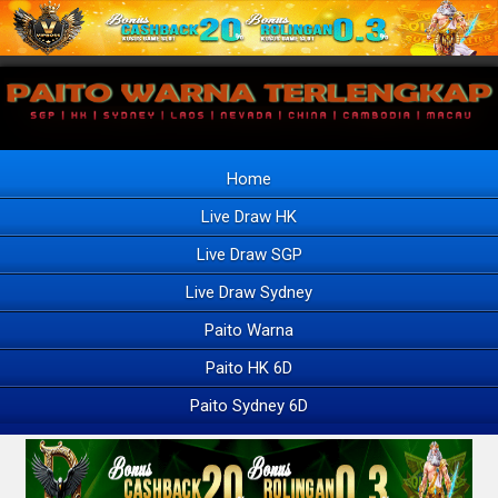
Home
Live Draw HK
Live Draw SGP
Live Draw Sydney
Paito Warna
Paito HK 6D
Paito Sydney 6D