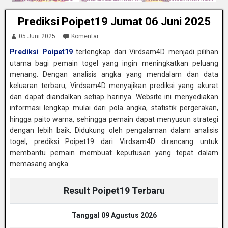
Prediksi Poipet19 Jumat 06 Juni 2025
05 Juni 2025
Komentar
Prediksi Poipet19
terlengkap dari Virdsam4D menjadi pilihan
utama bagi pemain togel yang ingin meningkatkan peluang
menang. Dengan analisis angka yang mendalam dan data
keluaran terbaru, Virdsam4D menyajikan prediksi yang akurat
dan dapat diandalkan setiap harinya. Website ini menyediakan
informasi lengkap mulai dari pola angka, statistik pergerakan,
hingga paito warna, sehingga pemain dapat menyusun strategi
dengan lebih baik. Didukung oleh pengalaman dalam analisis
togel, prediksi Poipet19 dari Virdsam4D dirancang untuk
membantu pemain membuat keputusan yang tepat dalam
memasang angka.
Result Poipet19 Terbaru
Tanggal 09 Agustus 2026