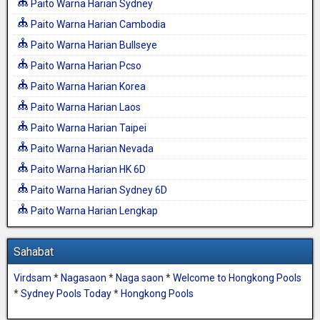
Paito Warna Harian Sydney
Paito Warna Harian Cambodia
Paito Warna Harian Bullseye
Paito Warna Harian Pcso
Paito Warna Harian Korea
Paito Warna Harian Laos
Paito Warna Harian Taipei
Paito Warna Harian Nevada
Paito Warna Harian HK 6D
Paito Warna Harian Sydney 6D
Paito Warna Harian Lengkap
Sahabat
Virdsam
*
Nagasaon
*
Naga saon
*
Welcome to Hongkong Pools
*
Sydney Pools Today
*
Hongkong Pools