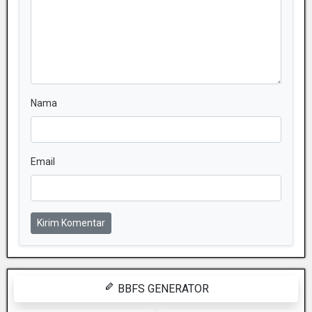
Nama
Email
Kirim Komentar
BBFS GENERATOR