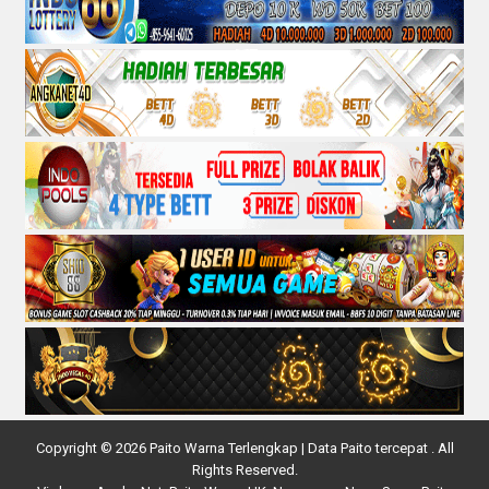
Copyright © 2026 Paito Warna Terlengkap | Data Paito tercepat . All
Rights Reserved.