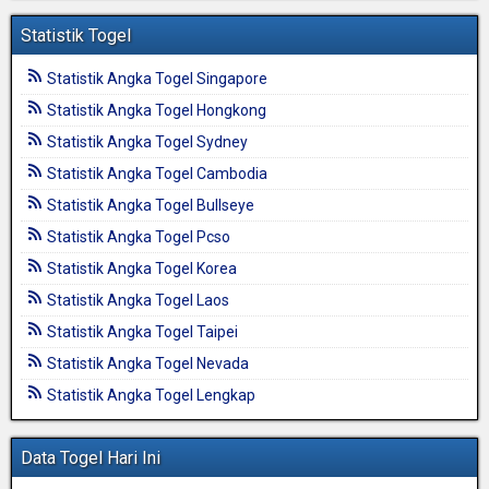
Statistik Togel
Statistik Angka Togel Singapore
Statistik Angka Togel Hongkong
Statistik Angka Togel Sydney
Statistik Angka Togel Cambodia
Statistik Angka Togel Bullseye
Statistik Angka Togel Pcso
Statistik Angka Togel Korea
Statistik Angka Togel Laos
Statistik Angka Togel Taipei
Statistik Angka Togel Nevada
Statistik Angka Togel Lengkap
Data Togel Hari Ini