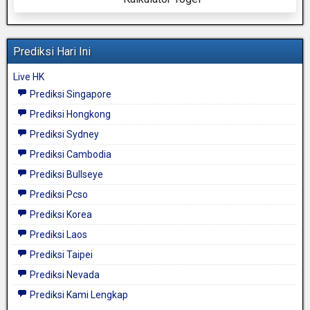
Prediksi Hari Ini
Live HK
Prediksi Singapore
Prediksi Hongkong
Prediksi Sydney
Prediksi Cambodia
Prediksi Bullseye
Prediksi Pcso
Prediksi Korea
Prediksi Laos
Prediksi Taipei
Prediksi Nevada
Prediksi Kami Lengkap