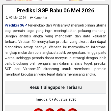
Prediksi SGP Rabu 06 Mei 2026
05 Mei 2026
Komentar
Prediksi SGP
terlengkap dari Virdsam4D menjadi pilihan utama
bagi pemain togel yang ingin meningkatkan peluang menang.
Dengan analisis angka yang mendalam dan data keluaran
terbaru, Virdsam4D menyajikan prediksi yang akurat dan dapat
diandalkan setiap harinya. Website ini menyediakan informasi
lengkap mulai dari pola angka, statistik pergerakan, hingga paito
warna, sehingga pemain dapat menyusun strategi dengan lebih
baik. Didukung oleh pengalaman dalam analisis togel, prediksi
SGP dari Virdsam4D dirancang untuk membantu pemain
membuat keputusan yang tepat dalam memasang angka.
Result Singapore Terbaru
Tanggal 07 Agustus 2026