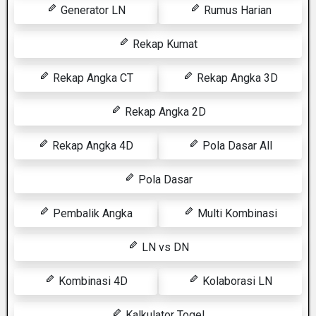
Generator LN
Rumus Harian
Rekap Kumat
Rekap Angka CT
Rekap Angka 3D
Rekap Angka 2D
Rekap Angka 4D
Pola Dasar All
Pola Dasar
Pembalik Angka
Multi Kombinasi
LN vs DN
Kombinasi 4D
Kolaborasi LN
Kalkulator Togel