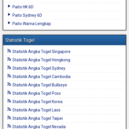
Paito HK 6D
Paito Sydney 6D
Paito Warna Lengkap
Statistik Togel
Statistik Angka Togel Singapore
Statistik Angka Togel Hongkong
Statistik Angka Togel Sydney
Statistik Angka Togel Cambodia
Statistik Angka Togel Bullseye
Statistik Angka Togel Pcso
Statistik Angka Togel Korea
Statistik Angka Togel Laos
Statistik Angka Togel Taipei
Statistik Angka Togel Nevada