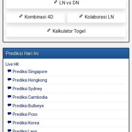
LN vs DN
Kombinasi 4D
Kolaborasi LN
Kalkulator Togel
Prediksi Hari Ini
Live HK
Prediksi Singapore
Prediksi Hongkong
Prediksi Sydney
Prediksi Cambodia
Prediksi Bullseye
Prediksi Pcso
Prediksi Korea
Prediksi Laos