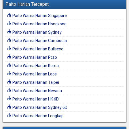
Paito Harian Tercepat
Paito Warna Harian Singapore
Paito Warna Harian Hongkong
Paito Warna Harian Sydney
Paito Warna Harian Cambodia
Paito Warna Harian Bullseye
Paito Warna Harian Pcso
Paito Warna Harian Korea
Paito Warna Harian Laos
Paito Warna Harian Taipei
Paito Warna Harian Nevada
Paito Warna Harian HK 6D
Paito Warna Harian Sydney 6D
Paito Warna Harian Lengkap