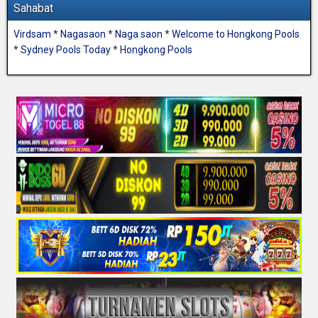
Sahabat
Virdsam
*
Nagasaon
*
Naga saon
*
Welcome to Hongkong Pools
*
Sydney Pools Today
*
Hongkong Pools