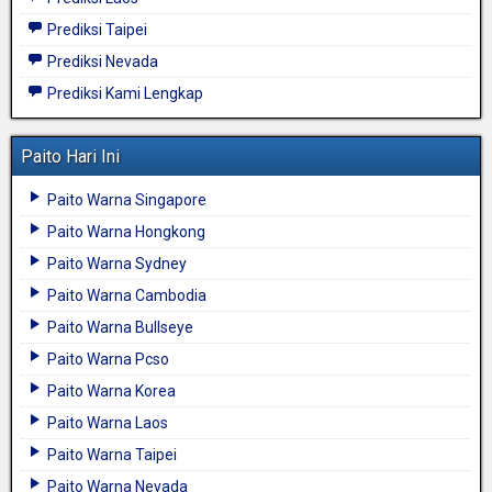
Prediksi Taipei
Prediksi Nevada
Prediksi Kami Lengkap
Paito Hari Ini
Paito Warna Singapore
Paito Warna Hongkong
Paito Warna Sydney
Paito Warna Cambodia
Paito Warna Bullseye
Paito Warna Pcso
Paito Warna Korea
Paito Warna Laos
Paito Warna Taipei
Paito Warna Nevada