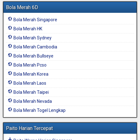
Bola Merah 6D
Bola Merah Singapore
Bola Merah HK
Bola Merah Sydney
Bola Merah Cambodia
Bola Merah Bullseye
Bola Merah Pcso
Bola Merah Korea
Bola Merah Laos
Bola Merah Taipei
Bola Merah Nevada
Bola Merah Togel Lengkap
Paito Harian Tercepat