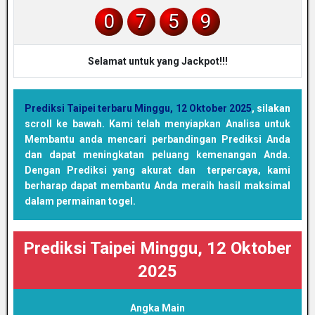
0
7
5
9
Selamat untuk yang Jackpot!!!
Prediksi Taipei terbaru Minggu, 12 Oktober 2025
, silakan
scroll ke bawah. Kami telah menyiapkan Analisa untuk
Membantu anda mencari perbandingan Prediksi Anda
dan dapat meningkatan peluang kemenangan Anda.
Dengan Prediksi yang akurat dan terpercaya, kami
berharap dapat membantu Anda meraih hasil maksimal
dalam permainan togel.
Prediksi Taipei Minggu, 12 Oktober
2025
Angka Main