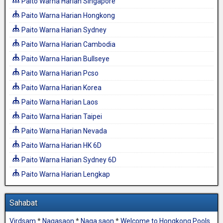
Paito Warna Harian Singapore
Paito Warna Harian Hongkong
Paito Warna Harian Sydney
Paito Warna Harian Cambodia
Paito Warna Harian Bullseye
Paito Warna Harian Pcso
Paito Warna Harian Korea
Paito Warna Harian Laos
Paito Warna Harian Taipei
Paito Warna Harian Nevada
Paito Warna Harian HK 6D
Paito Warna Harian Sydney 6D
Paito Warna Harian Lengkap
Sahabat
Virdsam
*
Nagasaon
*
Naga saon
*
Welcome to Hongkong Pools