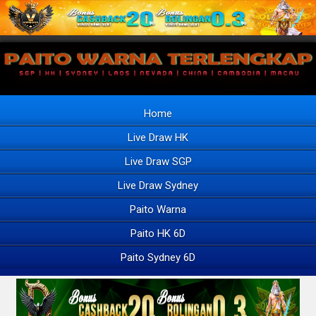
Home
Live Draw HK
Live Draw SGP
Live Draw Sydney
Paito Warna
Paito HK 6D
Paito Sydney 6D