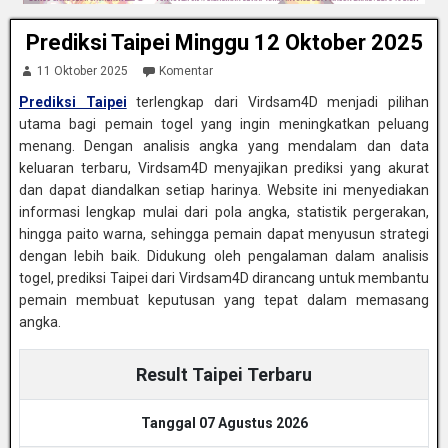
Prediksi Taipei Minggu 12 Oktober 2025
11 Oktober 2025
Komentar
Prediksi Taipei
terlengkap dari Virdsam4D menjadi pilihan
utama bagi pemain togel yang ingin meningkatkan peluang
menang. Dengan analisis angka yang mendalam dan data
keluaran terbaru, Virdsam4D menyajikan prediksi yang akurat
dan dapat diandalkan setiap harinya. Website ini menyediakan
informasi lengkap mulai dari pola angka, statistik pergerakan,
hingga paito warna, sehingga pemain dapat menyusun strategi
dengan lebih baik. Didukung oleh pengalaman dalam analisis
togel, prediksi Taipei dari Virdsam4D dirancang untuk membantu
pemain membuat keputusan yang tepat dalam memasang
angka.
Result Taipei Terbaru
Tanggal 07 Agustus 2026