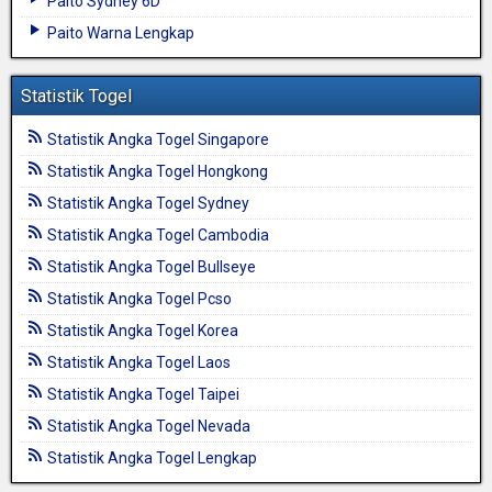
Paito Sydney 6D
Paito Warna Lengkap
Statistik Togel
Statistik Angka Togel Singapore
Statistik Angka Togel Hongkong
Statistik Angka Togel Sydney
Statistik Angka Togel Cambodia
Statistik Angka Togel Bullseye
Statistik Angka Togel Pcso
Statistik Angka Togel Korea
Statistik Angka Togel Laos
Statistik Angka Togel Taipei
Statistik Angka Togel Nevada
Statistik Angka Togel Lengkap