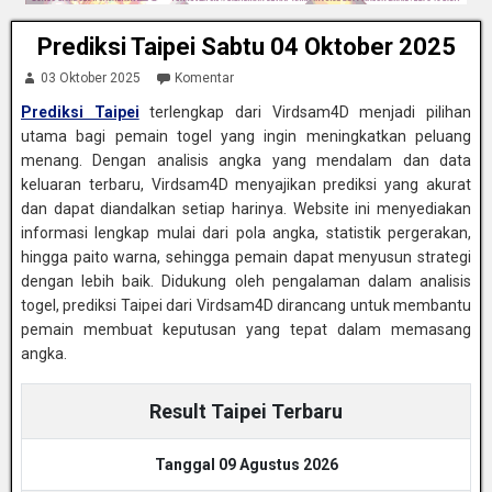
Prediksi Taipei Sabtu 04 Oktober 2025
03 Oktober 2025
Komentar
Prediksi Taipei
terlengkap dari Virdsam4D menjadi pilihan
utama bagi pemain togel yang ingin meningkatkan peluang
menang. Dengan analisis angka yang mendalam dan data
keluaran terbaru, Virdsam4D menyajikan prediksi yang akurat
dan dapat diandalkan setiap harinya. Website ini menyediakan
informasi lengkap mulai dari pola angka, statistik pergerakan,
hingga paito warna, sehingga pemain dapat menyusun strategi
dengan lebih baik. Didukung oleh pengalaman dalam analisis
togel, prediksi Taipei dari Virdsam4D dirancang untuk membantu
pemain membuat keputusan yang tepat dalam memasang
angka.
Result Taipei Terbaru
Tanggal 09 Agustus 2026