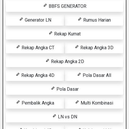
BBFS GENERATOR
Generator LN
Rumus Harian
Rekap Kumat
Rekap Angka CT
Rekap Angka 3D
Rekap Angka 2D
Rekap Angka 4D
Pola Dasar All
Pola Dasar
Pembalik Angka
Multi Kombinasi
LN vs DN