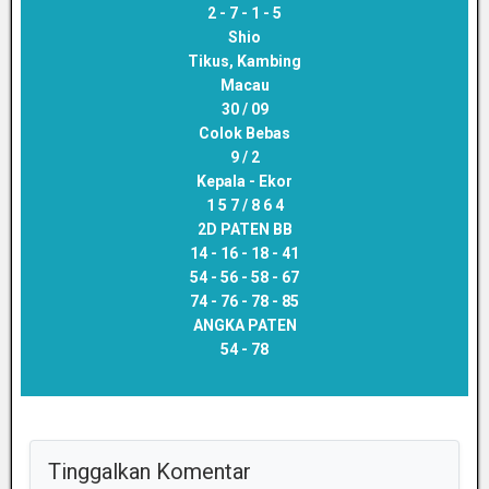
2 - 7 - 1 - 5
Shio
Tikus, Kambing
Macau
30 / 09
Colok Bebas
9 / 2
Kepala - Ekor
1 5 7 / 8 6 4
2D PATEN BB
14 - 16 - 18 - 41
54 - 56 - 58 - 67
74 - 76 - 78 - 85
ANGKA PATEN
54 - 78
Tinggalkan Komentar