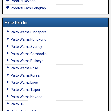
Prediksi Nevada
Prediksi Kami Lengkap
Paito Hari Ini
Paito Warna Singapore
Paito Warna Hongkong
Paito Warna Sydney
Paito Warna Cambodia
Paito Warna Bullseye
Paito Warna Pcso
Paito Warna Korea
Paito Warna Laos
Paito Warna Taipei
Paito Warna Nevada
Paito HK 6D