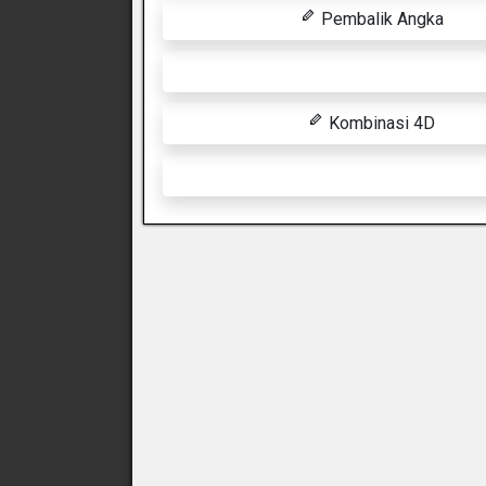
Pembalik Angka
Kombinasi 4D