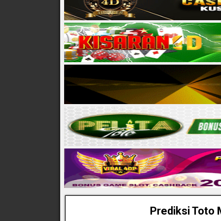
Prediksi Toto