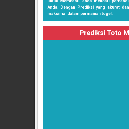
untuk Membantu anda mencari perbandi
Anda. Dengan Prediksi yang akurat da
maksimal dalam permainan togel.
Prediksi Toto 