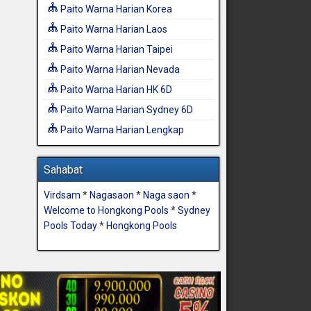
Paito Warna Harian Korea
Paito Warna Harian Laos
Paito Warna Harian Taipei
Paito Warna Harian Nevada
Paito Warna Harian HK 6D
Paito Warna Harian Sydney 6D
Paito Warna Harian Lengkap
Sahabat
Virdsam
*
Nagasaon
*
Naga saon
*
Welcome to Hongkong Pools
*
Sydney
Pools Today
*
Hongkong Pools