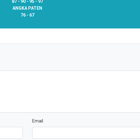
87 - 90 - 95 - 97
ANGKA PATEN
76 - 67
Email