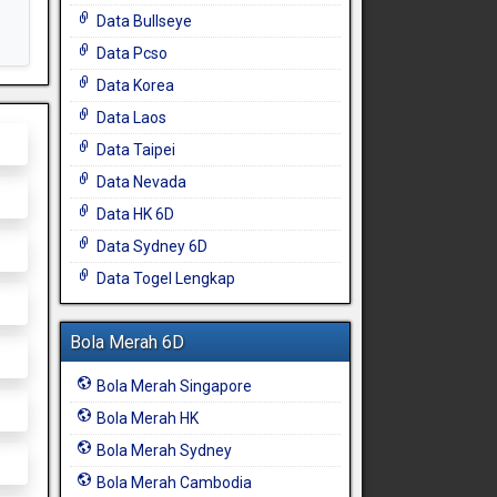
Data Bullseye
Data Pcso
Data Korea
Data Laos
Data Taipei
Data Nevada
Data HK 6D
Data Sydney 6D
Data Togel Lengkap
Bola Merah 6D
Bola Merah Singapore
Bola Merah HK
Bola Merah Sydney
Bola Merah Cambodia