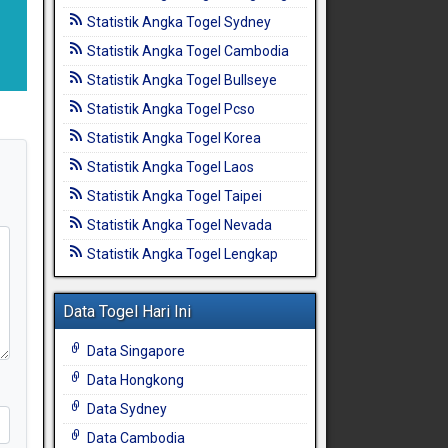
Statistik Angka Togel Sydney
Statistik Angka Togel Cambodia
Statistik Angka Togel Bullseye
Statistik Angka Togel Pcso
Statistik Angka Togel Korea
Statistik Angka Togel Laos
Statistik Angka Togel Taipei
Statistik Angka Togel Nevada
Statistik Angka Togel Lengkap
Data Togel Hari Ini
Data Singapore
Data Hongkong
Data Sydney
Data Cambodia