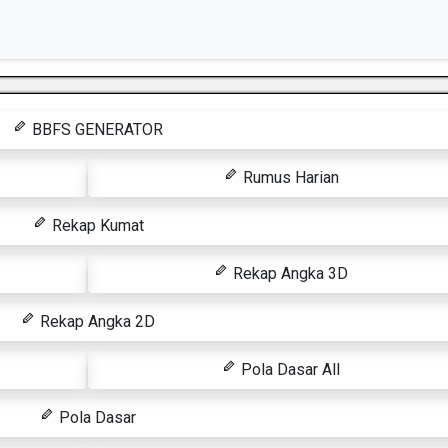
BBFS GENERATOR
Rumus Harian
Rekap Kumat
Rekap Angka 3D
Rekap Angka 2D
Pola Dasar All
Pola Dasar