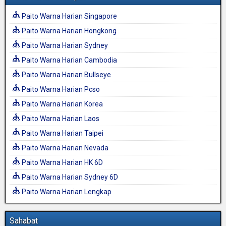
Paito Warna Harian Singapore
Paito Warna Harian Hongkong
Paito Warna Harian Sydney
Paito Warna Harian Cambodia
Paito Warna Harian Bullseye
Paito Warna Harian Pcso
Paito Warna Harian Korea
Paito Warna Harian Laos
Paito Warna Harian Taipei
Paito Warna Harian Nevada
Paito Warna Harian HK 6D
Paito Warna Harian Sydney 6D
Paito Warna Harian Lengkap
Sahabat