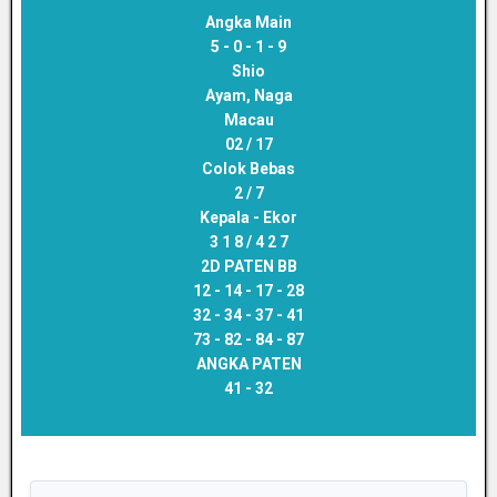
Angka Main
5 - 0 - 1 - 9
Shio
Ayam, Naga
Macau
02 / 17
Colok Bebas
2 / 7
Kepala - Ekor
3 1 8 / 4 2 7
2D PATEN BB
12 - 14 - 17 - 28
32 - 34 - 37 - 41
73 - 82 - 84 - 87
ANGKA PATEN
41 - 32