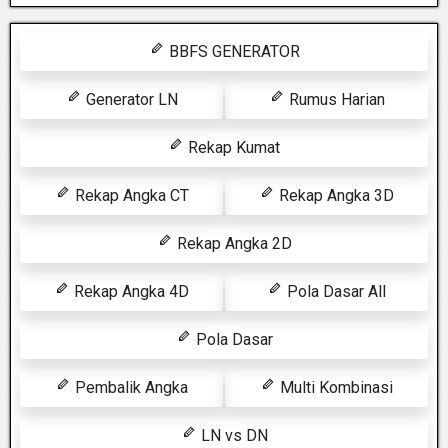
BBFS GENERATOR
Generator LN
Rumus Harian
Rekap Kumat
Rekap Angka CT
Rekap Angka 3D
Rekap Angka 2D
Rekap Angka 4D
Pola Dasar All
Pola Dasar
Pembalik Angka
Multi Kombinasi
LN vs DN