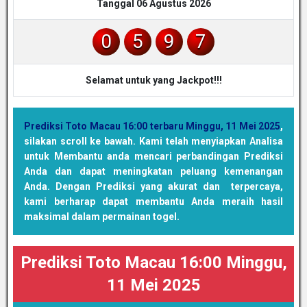
Tanggal 06 Agustus 2026
0
5
9
7
Selamat untuk yang Jackpot!!!
Prediksi Toto Macau 16:00 terbaru Minggu, 11 Mei 2025
,
silakan scroll ke bawah. Kami telah menyiapkan Analisa
untuk Membantu anda mencari perbandingan Prediksi
Anda dan dapat meningkatan peluang kemenangan
Anda. Dengan Prediksi yang akurat dan terpercaya,
kami berharap dapat membantu Anda meraih hasil
maksimal dalam permainan togel.
Prediksi Toto Macau 16:00 Minggu,
11 Mei 2025