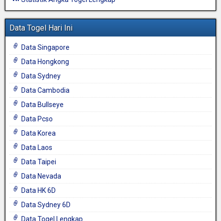
Data Togel Hari Ini
Data Singapore
Data Hongkong
Data Sydney
Data Cambodia
Data Bullseye
Data Pcso
Data Korea
Data Laos
Data Taipei
Data Nevada
Data HK 6D
Data Sydney 6D
Data Togel Lengkap