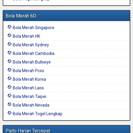
Bola Merah 6D
Bola Merah Singapore
Bola Merah HK
Bola Merah Sydney
Bola Merah Cambodia
Bola Merah Bullseye
Bola Merah Pcso
Bola Merah Korea
Bola Merah Laos
Bola Merah Taipei
Bola Merah Nevada
Bola Merah Togel Lengkap
Paito Harian Tercepat