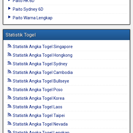
Paito HK 6D
Paito Sydney 6D
Paito Warna Lengkap
Statistik Togel
Statistik Angka Togel Singapore
Statistik Angka Togel Hongkong
Statistik Angka Togel Sydney
Statistik Angka Togel Cambodia
Statistik Angka Togel Bullseye
Statistik Angka Togel Pcso
Statistik Angka Togel Korea
Statistik Angka Togel Laos
Statistik Angka Togel Taipei
Statistik Angka Togel Nevada
Statistik Angka Togel Lengkap