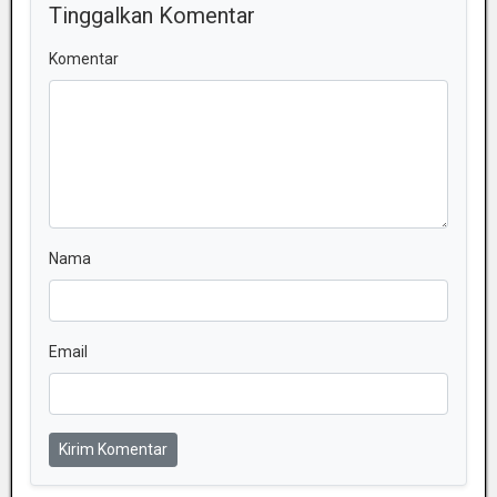
Tinggalkan Komentar
Komentar
Nama
Email
Kirim Komentar