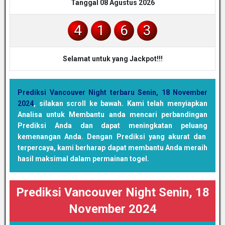
Tanggal 08 Agustus 2026
4
1
6
3
Selamat untuk yang Jackpot!!!
Prediksi Vancouver Night terbaru Senin, 18 November
2024
, silakan scroll ke bawah. Kami telah menyiapkan
Analisa untuk Membantu anda mencari perbandingan
Prediksi Anda dan dapat meningkatan peluang
kemenangan Anda. Dengan Prediksi yang akurat dan
terpercaya, kami berharap dapat membantu Anda meraih
hasil maksimal dalam permainan togel.
Prediksi Vancouver Night Senin, 18
November 2024