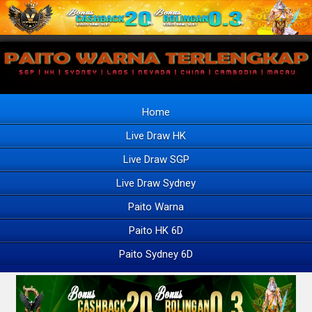
Home
Live Draw HK
Live Draw SGP
Live Draw Sydney
Paito Warna
Paito HK 6D
Paito Sydney 6D