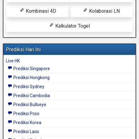
Kombinasi 4D
Kolaborasi LN
Kalkulator Togel
Prediksi Hari Ini
Live HK
Prediksi Singapore
Prediksi Hongkong
Prediksi Sydney
Prediksi Cambodia
Prediksi Bullseye
Prediksi Pcso
Prediksi Korea
Prediksi Laos