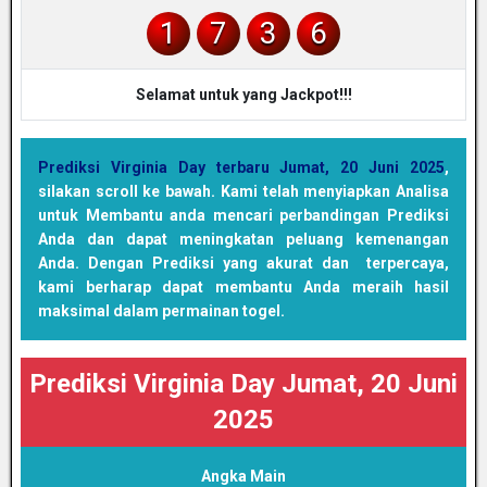
1
7
3
6
Selamat untuk yang Jackpot!!!
Prediksi Virginia Day terbaru Jumat, 20 Juni 2025
,
silakan scroll ke bawah. Kami telah menyiapkan Analisa
untuk Membantu anda mencari perbandingan Prediksi
Anda dan dapat meningkatan peluang kemenangan
Anda. Dengan Prediksi yang akurat dan terpercaya,
kami berharap dapat membantu Anda meraih hasil
maksimal dalam permainan togel.
Prediksi Virginia Day Jumat, 20 Juni
2025
Angka Main