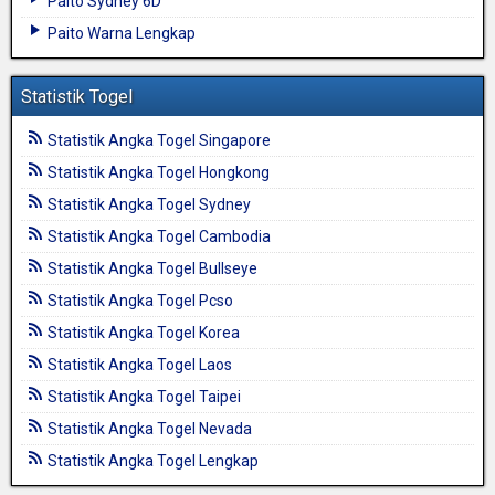
Paito Sydney 6D
Paito Warna Lengkap
Statistik Togel
Statistik Angka Togel Singapore
Statistik Angka Togel Hongkong
Statistik Angka Togel Sydney
Statistik Angka Togel Cambodia
Statistik Angka Togel Bullseye
Statistik Angka Togel Pcso
Statistik Angka Togel Korea
Statistik Angka Togel Laos
Statistik Angka Togel Taipei
Statistik Angka Togel Nevada
Statistik Angka Togel Lengkap