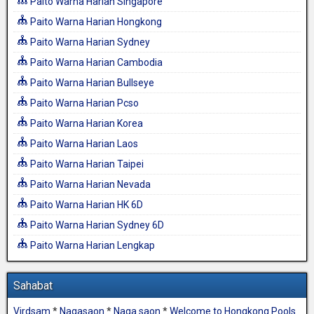
Paito Warna Harian Singapore
Paito Warna Harian Hongkong
Paito Warna Harian Sydney
Paito Warna Harian Cambodia
Paito Warna Harian Bullseye
Paito Warna Harian Pcso
Paito Warna Harian Korea
Paito Warna Harian Laos
Paito Warna Harian Taipei
Paito Warna Harian Nevada
Paito Warna Harian HK 6D
Paito Warna Harian Sydney 6D
Paito Warna Harian Lengkap
Sahabat
Virdsam
*
Nagasaon
*
Naga saon
*
Welcome to Hongkong Pools