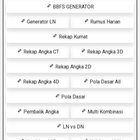
BBFS GENERATOR
Generator LN
Rumus Harian
Rekap Kumat
Rekap Angka CT
Rekap Angka 3D
Rekap Angka 2D
Rekap Angka 4D
Pola Dasar All
Pola Dasar
Pembalik Angka
Multi Kombinasi
LN vs DN