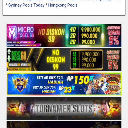
*
Sydney Pools Today
*
Hongkong Pools