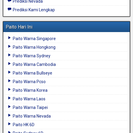
Prediksi Nevada
Prediksi Kami Lengkap
Paito Hari Ini
Paito Warna Singapore
Paito Warna Hongkong
Paito Warna Sydney
Paito Warna Cambodia
Paito Warna Bullseye
Paito Warna Pcso
Paito Warna Korea
Paito Warna Laos
Paito Warna Taipei
Paito Warna Nevada
Paito HK 6D