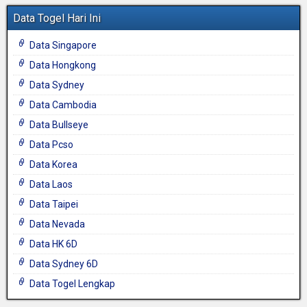
Data Togel Hari Ini
Data Singapore
Data Hongkong
Data Sydney
Data Cambodia
Data Bullseye
Data Pcso
Data Korea
Data Laos
Data Taipei
Data Nevada
Data HK 6D
Data Sydney 6D
Data Togel Lengkap