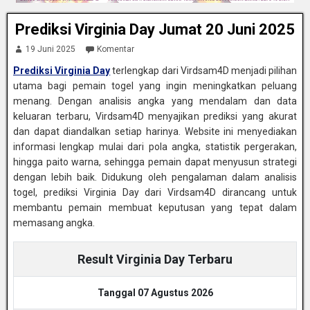
Prediksi Virginia Day Jumat 20 Juni 2025
19 Juni 2025
Komentar
Prediksi Virginia Day
terlengkap dari Virdsam4D menjadi pilihan
utama bagi pemain togel yang ingin meningkatkan peluang
menang. Dengan analisis angka yang mendalam dan data
keluaran terbaru, Virdsam4D menyajikan prediksi yang akurat
dan dapat diandalkan setiap harinya. Website ini menyediakan
informasi lengkap mulai dari pola angka, statistik pergerakan,
hingga paito warna, sehingga pemain dapat menyusun strategi
dengan lebih baik. Didukung oleh pengalaman dalam analisis
togel, prediksi Virginia Day dari Virdsam4D dirancang untuk
membantu pemain membuat keputusan yang tepat dalam
memasang angka.
Result Virginia Day Terbaru
Tanggal 07 Agustus 2026