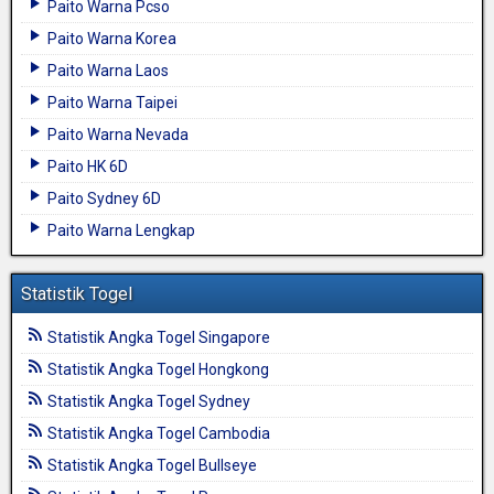
Paito Warna Pcso
Paito Warna Korea
Paito Warna Laos
Paito Warna Taipei
Paito Warna Nevada
Paito HK 6D
Paito Sydney 6D
Paito Warna Lengkap
Statistik Togel
Statistik Angka Togel Singapore
Statistik Angka Togel Hongkong
Statistik Angka Togel Sydney
Statistik Angka Togel Cambodia
Statistik Angka Togel Bullseye