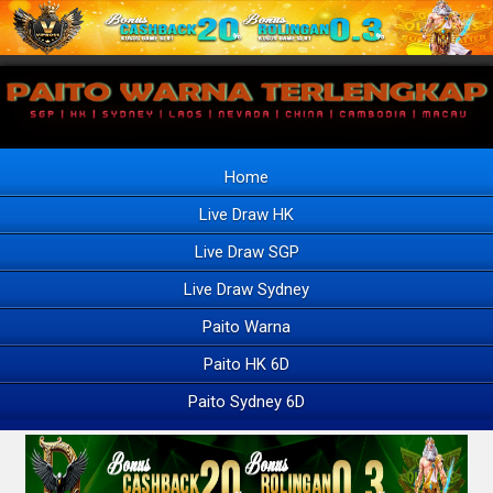
Home
Live Draw HK
Live Draw SGP
Live Draw Sydney
Paito Warna
Paito HK 6D
Paito Sydney 6D