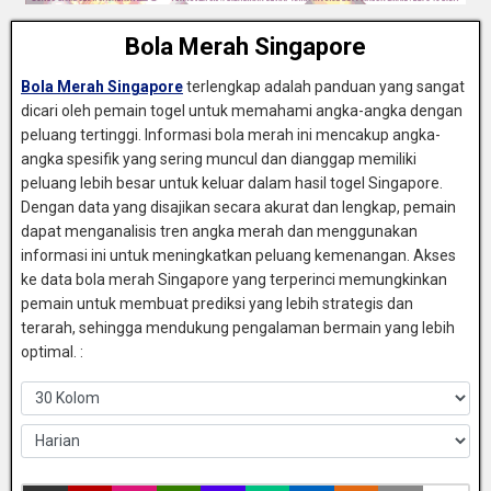
Bola Merah Singapore
Bola Merah Singapore
terlengkap adalah panduan yang sangat
dicari oleh pemain togel untuk memahami angka-angka dengan
peluang tertinggi. Informasi bola merah ini mencakup angka-
angka spesifik yang sering muncul dan dianggap memiliki
peluang lebih besar untuk keluar dalam hasil togel Singapore.
Dengan data yang disajikan secara akurat dan lengkap, pemain
dapat menganalisis tren angka merah dan menggunakan
informasi ini untuk meningkatkan peluang kemenangan. Akses
ke data bola merah Singapore yang terperinci memungkinkan
pemain untuk membuat prediksi yang lebih strategis dan
terarah, sehingga mendukung pengalaman bermain yang lebih
optimal. :