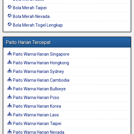
Bola Merah Taipei
Bola Merah Nevada
Bola Merah Togel Lengkap
Paito Harian Tercepat
Paito Warna Harian Singapore
Paito Warna Harian Hongkong
Paito Warna Harian Sydney
Paito Warna Harian Cambodia
Paito Warna Harian Bullseye
Paito Warna Harian Pcso
Paito Warna Harian Korea
Paito Warna Harian Laos
Paito Warna Harian Taipei
Paito Warna Harian Nevada