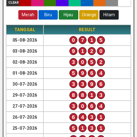
CLEAR
Merah
Biru
Hijau
Orange
Hitam
TANGGAL
RESULT
0
7
1
5
05-08-2026
9
1
2
0
03-08-2026
3
0
5
2
02-08-2026
5
9
6
4
01-08-2026
3
3
9
6
30-07-2026
8
8
1
3
29-07-2026
3
0
6
4
27-07-2026
6
4
3
1
26-07-2026
5
1
3
1
25-07-2026