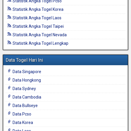
Statistik Angka Togel Pcso
Statistik Angka Togel Korea
Statistik Angka Togel Laos
Statistik Angka Togel Taipei
Statistik Angka Togel Nevada
Statistik Angka Togel Lengkap
Data Togel Hari Ini
Data Singapore
Data Hongkong
Data Sydney
Data Cambodia
Data Bullseye
Data Pcso
Data Korea
Data Laos