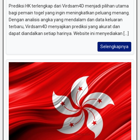
Prediksi HK terlengkap dari Virdsam4D menjadi pilihan utama
bagi pemain togel yang ingin meningkatkan peluang menang.
Dengan analisis angka yang mendalam dan data keluaran
terbaru, Virdsam4D menyajikan prediksi yang akurat dan
dapat diandalkan setiap harinya. Website ini menyediakan [...]
Selengkapnya