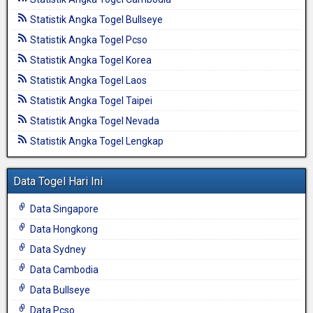
Statistik Angka Togel Bullseye
Statistik Angka Togel Pcso
Statistik Angka Togel Korea
Statistik Angka Togel Laos
Statistik Angka Togel Taipei
Statistik Angka Togel Nevada
Statistik Angka Togel Lengkap
Data Togel Hari Ini
Data Singapore
Data Hongkong
Data Sydney
Data Cambodia
Data Bullseye
Data Pcso