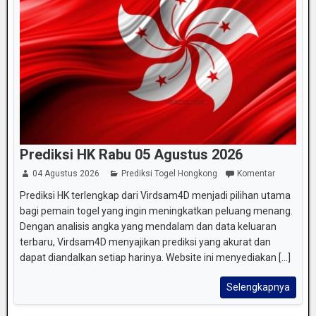
Prediksi HK Rabu 05 Agustus 2026
04 Agustus 2026
Prediksi Togel Hongkong
Komentar
Prediksi HK terlengkap dari Virdsam4D menjadi pilihan utama
bagi pemain togel yang ingin meningkatkan peluang menang.
Dengan analisis angka yang mendalam dan data keluaran
terbaru, Virdsam4D menyajikan prediksi yang akurat dan
dapat diandalkan setiap harinya. Website ini menyediakan [...]
Selengkapnya