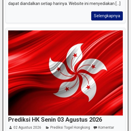
dapat diandalkan setiap harinya. Website ini menyediakan [...]
Selengkapnya
Prediksi HK Senin 03 Agustus 2026
02 Agustus 2026
Prediksi Togel Hongkong
Komentar