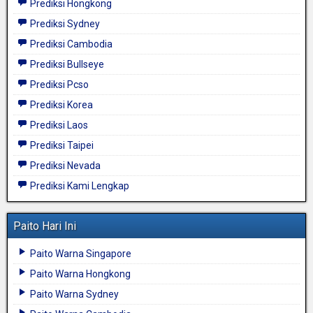
Prediksi Hongkong
Prediksi Sydney
Prediksi Cambodia
Prediksi Bullseye
Prediksi Pcso
Prediksi Korea
Prediksi Laos
Prediksi Taipei
Prediksi Nevada
Prediksi Kami Lengkap
Paito Hari Ini
Paito Warna Singapore
Paito Warna Hongkong
Paito Warna Sydney