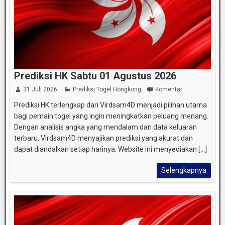
Prediksi HK Sabtu 01 Agustus 2026
31 Juli 2026
Prediksi Togel Hongkong
Komentar
Prediksi HK terlengkap dari Virdsam4D menjadi pilihan utama
bagi pemain togel yang ingin meningkatkan peluang menang.
Dengan analisis angka yang mendalam dan data keluaran
terbaru, Virdsam4D menyajikan prediksi yang akurat dan
dapat diandalkan setiap harinya. Website ini menyediakan [...]
Selengkapnya