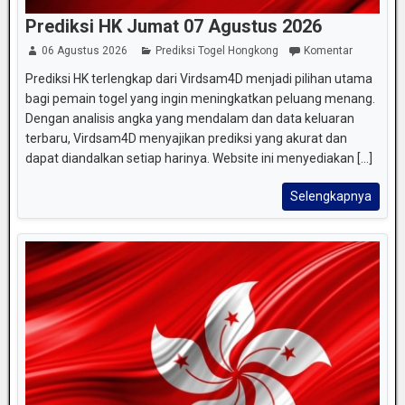
Prediksi HK Jumat 07 Agustus 2026
06 Agustus 2026
Prediksi Togel Hongkong
Komentar
Prediksi HK terlengkap dari Virdsam4D menjadi pilihan utama
bagi pemain togel yang ingin meningkatkan peluang menang.
Dengan analisis angka yang mendalam dan data keluaran
terbaru, Virdsam4D menyajikan prediksi yang akurat dan
dapat diandalkan setiap harinya. Website ini menyediakan [...]
Selengkapnya