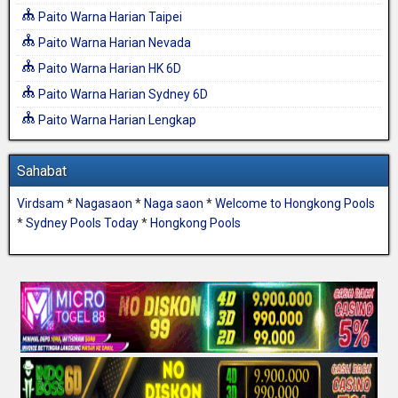
Paito Warna Harian Taipei
Paito Warna Harian Nevada
Paito Warna Harian HK 6D
Paito Warna Harian Sydney 6D
Paito Warna Harian Lengkap
Sahabat
Virdsam
*
Nagasaon
*
Naga saon
*
Welcome to Hongkong Pools
*
Sydney Pools Today
*
Hongkong Pools