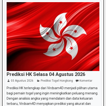
Prediksi HK Selasa 04 Agustus 2026
03 Agustus 2026
Prediksi Togel Hongkong
Komentar
Prediksi HK terlengkap dari Virdsam4D menjadi pilihan utama
bagi pemain togel yang ingin meningkatkan peluang menang.
Dengan analisis angka yang mendalam dan data keluaran
terbaru, Virdsam4D menyajikan prediksi yang akurat dan