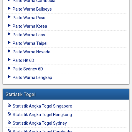
Paito Warna Cambodia
Paito Warna Bullseye
Paito Warna Pcso
Paito Warna Korea
Paito Warna Laos
Paito Warna Taipei
Paito Warna Nevada
Paito HK 6D
Paito Sydney 6D
Paito Warna Lengkap
Statistik Togel
Statistik Angka Togel Singapore
Statistik Angka Togel Hongkong
Statistik Angka Togel Sydney
Statistik Angka Togel Cambodia