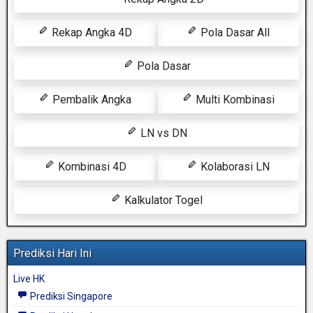
Rekap Angka 4D
Pola Dasar All
Pola Dasar
Pembalik Angka
Multi Kombinasi
LN vs DN
Kombinasi 4D
Kolaborasi LN
Kalkulator Togel
Prediksi Hari Ini
Live HK
Prediksi Singapore