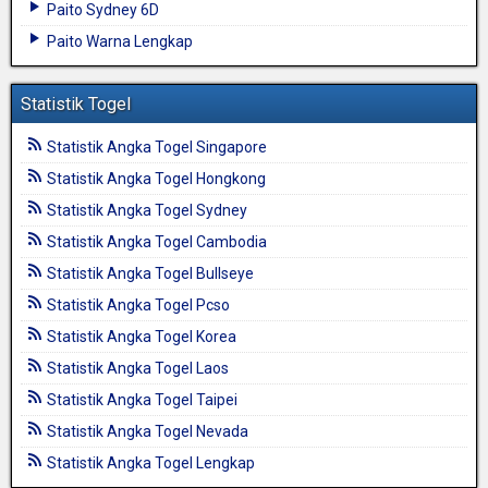
Paito Sydney 6D
Paito Warna Lengkap
Statistik Togel
Statistik Angka Togel Singapore
Statistik Angka Togel Hongkong
Statistik Angka Togel Sydney
Statistik Angka Togel Cambodia
Statistik Angka Togel Bullseye
Statistik Angka Togel Pcso
Statistik Angka Togel Korea
Statistik Angka Togel Laos
Statistik Angka Togel Taipei
Statistik Angka Togel Nevada
Statistik Angka Togel Lengkap