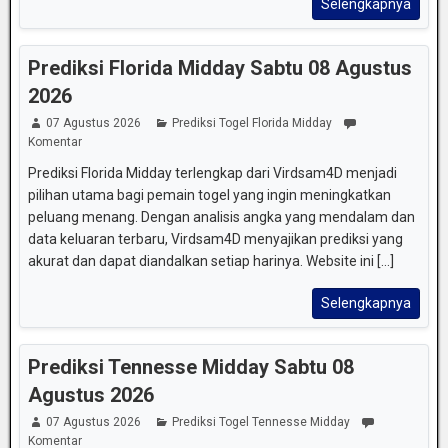
Selengkapnya
Prediksi Florida Midday Sabtu 08 Agustus
2026
07 Agustus 2026
Prediksi Togel Florida Midday
Komentar
Prediksi Florida Midday terlengkap dari Virdsam4D menjadi
pilihan utama bagi pemain togel yang ingin meningkatkan
peluang menang. Dengan analisis angka yang mendalam dan
data keluaran terbaru, Virdsam4D menyajikan prediksi yang
akurat dan dapat diandalkan setiap harinya. Website ini [...]
Selengkapnya
Prediksi Tennesse Midday Sabtu 08
Agustus 2026
07 Agustus 2026
Prediksi Togel Tennesse Midday
Komentar