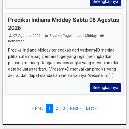
Selengkapnya
Prediksi Indiana Midday Sabtu 08 Agustus
2026
07 Agustus 2026
Prediksi Togel Indiana Midday
Komentar
Prediksi Indiana Midday terlengkap dari Virdsam4D menjadi
pilihan utama bagi pemain togel yang ingin meningkatkan
peluang menang. Dengan analisis angka yang mendalam dan
data keluaran terbaru, Virdsam4D menyajikan prediksi yang
akurat dan dapat diandalkan setiap harinya. Website ini [...]
Selengkapnya
« Prev
1
2
3
Next »
Last »