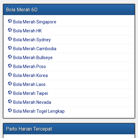
Bola Merah 6D
Bola Merah Singapore
Bola Merah HK
Bola Merah Sydney
Bola Merah Cambodia
Bola Merah Bullseye
Bola Merah Pcso
Bola Merah Korea
Bola Merah Laos
Bola Merah Taipei
Bola Merah Nevada
Bola Merah Togel Lengkap
Paito Harian Tercepat