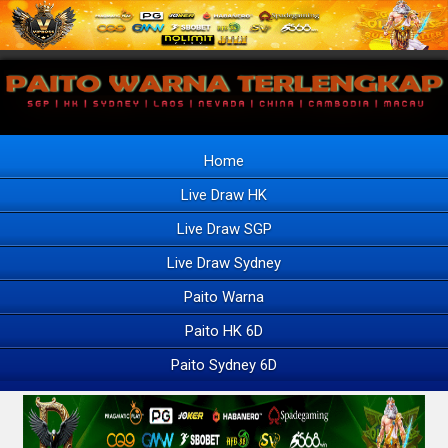
Home
Live Draw HK
Live Draw SGP
Live Draw Sydney
Paito Warna
Paito HK 6D
Paito Sydney 6D