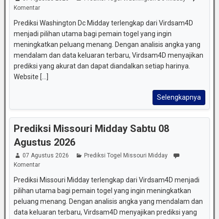
Komentar
Prediksi Washington Dc Midday terlengkap dari Virdsam4D
menjadi pilihan utama bagi pemain togel yang ingin
meningkatkan peluang menang. Dengan analisis angka yang
mendalam dan data keluaran terbaru, Virdsam4D menyajikan
prediksi yang akurat dan dapat diandalkan setiap harinya.
Website [...]
Selengkapnya
Prediksi Missouri Midday Sabtu 08
Agustus 2026
07 Agustus 2026
Prediksi Togel Missouri Midday
Komentar
Prediksi Missouri Midday terlengkap dari Virdsam4D menjadi
pilihan utama bagi pemain togel yang ingin meningkatkan
peluang menang. Dengan analisis angka yang mendalam dan
data keluaran terbaru, Virdsam4D menyajikan prediksi yang