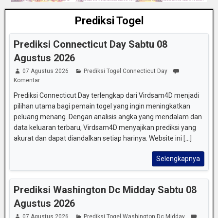
Prediksi Togel
Prediksi Connecticut Day Sabtu 08
Agustus 2026
07 Agustus 2026
Prediksi Togel Connecticut Day
Komentar
Prediksi Connecticut Day terlengkap dari Virdsam4D menjadi
pilihan utama bagi pemain togel yang ingin meningkatkan
peluang menang. Dengan analisis angka yang mendalam dan
data keluaran terbaru, Virdsam4D menyajikan prediksi yang
akurat dan dapat diandalkan setiap harinya. Website ini [...]
Selengkapnya
Prediksi Washington Dc Midday Sabtu 08
Agustus 2026
07 Agustus 2026
Prediksi Togel Washington Dc Midday