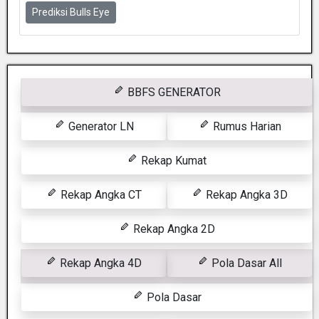
Prediksi Bulls Eye
BBFS GENERATOR
Generator LN
Rumus Harian
Rekap Kumat
Rekap Angka CT
Rekap Angka 3D
Rekap Angka 2D
Rekap Angka 4D
Pola Dasar All
Pola Dasar