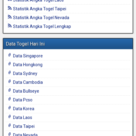
Statistik Angka Togel Taipei
Statistik Angka Togel Nevada
Statistik Angka Togel Lengkap
Data Togel Hari Ini
Data Singapore
Data Hongkong
Data Sydney
Data Cambodia
Data Bullseye
Data Pcso
Data Korea
Data Laos
Data Taipei
Data Nevada