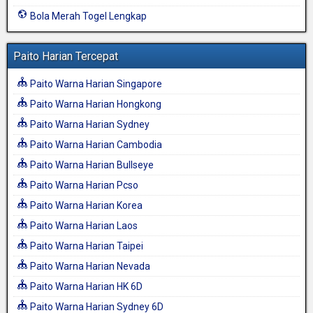
Bola Merah Togel Lengkap
Paito Harian Tercepat
Paito Warna Harian Singapore
Paito Warna Harian Hongkong
Paito Warna Harian Sydney
Paito Warna Harian Cambodia
Paito Warna Harian Bullseye
Paito Warna Harian Pcso
Paito Warna Harian Korea
Paito Warna Harian Laos
Paito Warna Harian Taipei
Paito Warna Harian Nevada
Paito Warna Harian HK 6D
Paito Warna Harian Sydney 6D