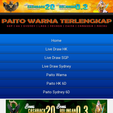
Home
Live Draw HK
Live Draw SGP
Live Draw Sydney
Paito Warna
Paito HK 6D
Paito Sydney 6D