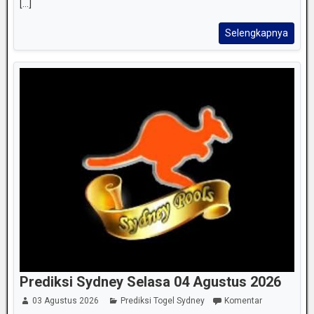
[...]
Selengkapnya
Prediksi Sydney Selasa 04 Agustus 2026
03 Agustus 2026
Prediksi Togel Sydney
Komentar