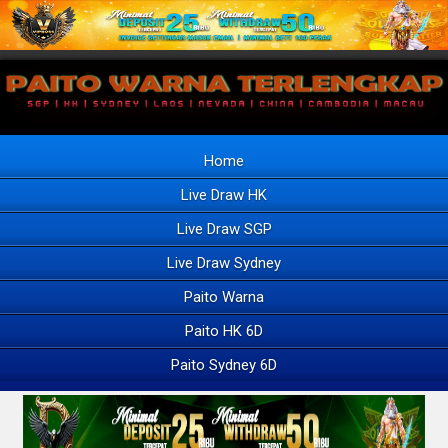
Home
Live Draw HK
Live Draw SGP
Live Draw Sydney
Paito Warna
Paito HK 6D
Paito Sydney 6D