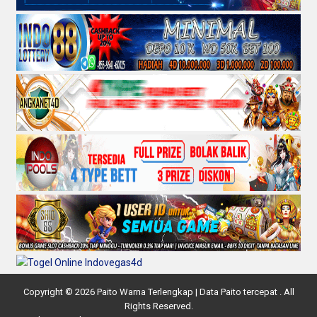
Copyright © 2026 Paito Warna Terlengkap | Data Paito tercepat . All
Rights Reserved.