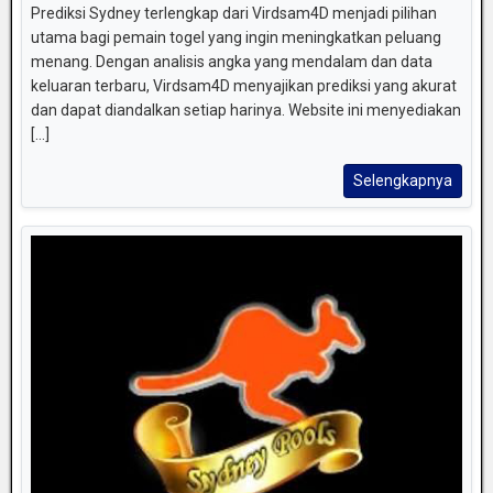
Prediksi Sydney terlengkap dari Virdsam4D menjadi pilihan
utama bagi pemain togel yang ingin meningkatkan peluang
menang. Dengan analisis angka yang mendalam dan data
keluaran terbaru, Virdsam4D menyajikan prediksi yang akurat
dan dapat diandalkan setiap harinya. Website ini menyediakan
[...]
Selengkapnya