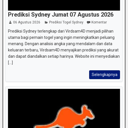
Prediksi Sydney Jumat 07 Agustus 2026
06 Agustus 2026
Prediksi Togel Sydney
Komentar
Prediksi Sydney terlengkap dari Virdsam4D menjadi pilihan
utama bagi pemain togel yang ingin meningkatkan peluang
menang. Dengan analisis angka yang mendalam dan data
keluaran terbaru, Virdsam4D menyajikan prediksi yang akurat
dan dapat diandalkan setiap harinya. Website ini menyediakan
[...]
Selengkapnya