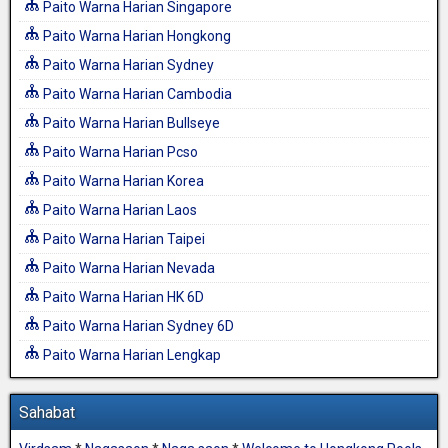
Paito Warna Harian Singapore
Paito Warna Harian Hongkong
Paito Warna Harian Sydney
Paito Warna Harian Cambodia
Paito Warna Harian Bullseye
Paito Warna Harian Pcso
Paito Warna Harian Korea
Paito Warna Harian Laos
Paito Warna Harian Taipei
Paito Warna Harian Nevada
Paito Warna Harian HK 6D
Paito Warna Harian Sydney 6D
Paito Warna Harian Lengkap
Sahabat