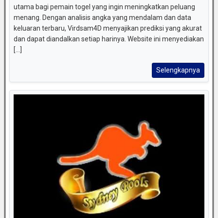
utama bagi pemain togel yang ingin meningkatkan peluang
menang. Dengan analisis angka yang mendalam dan data
keluaran terbaru, Virdsam4D menyajikan prediksi yang akurat
dan dapat diandalkan setiap harinya. Website ini menyediakan
[...]
Selengkapnya