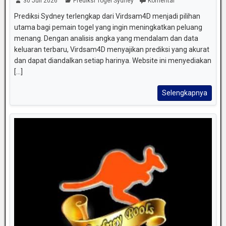
30 Juli 2026
Prediksi Togel Sydney
Komentar
Prediksi Sydney terlengkap dari Virdsam4D menjadi pilihan
utama bagi pemain togel yang ingin meningkatkan peluang
menang. Dengan analisis angka yang mendalam dan data
keluaran terbaru, Virdsam4D menyajikan prediksi yang akurat
dan dapat diandalkan setiap harinya. Website ini menyediakan
[...]
Selengkapnya