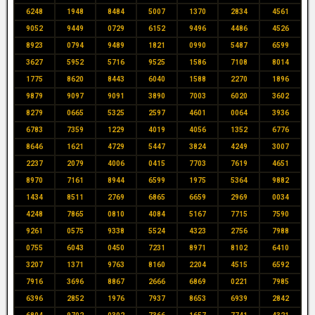
6248
1948
8484
5007
1370
2834
4561
9052
9449
0729
6152
9496
4486
4526
8923
0794
9489
1821
0990
5487
6599
3627
5952
5716
9525
1586
7108
8014
1775
8620
8443
6040
1588
2270
1896
9879
9097
9091
3890
7003
6020
3602
8279
0665
5325
2597
4601
0064
3936
6783
7359
1229
4019
4056
1352
6776
8646
1621
4729
5447
3824
4249
3007
2237
2079
4006
0415
7703
7619
4651
8970
7161
8944
6599
1975
5364
9882
1434
8511
2769
6865
6659
2969
0034
4248
7865
0810
4084
5167
7715
7590
9261
0575
9338
5524
4323
2756
7988
0755
6043
0450
7231
8971
8102
6410
3207
1371
9763
8160
2204
4515
6592
7916
3696
8867
2666
6869
0221
7985
6396
2852
1976
7937
8653
6939
2842