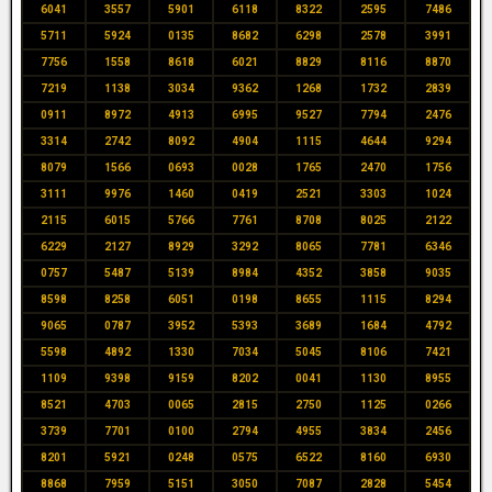
6041
3557
5901
6118
8322
2595
7486
5711
5924
0135
8682
6298
2578
3991
7756
1558
8618
6021
8829
8116
8870
7219
1138
3034
9362
1268
1732
2839
0911
8972
4913
6995
9527
7794
2476
3314
2742
8092
4904
1115
4644
9294
8079
1566
0693
0028
1765
2470
1756
3111
9976
1460
0419
2521
3303
1024
2115
6015
5766
7761
8708
8025
2122
6229
2127
8929
3292
8065
7781
6346
0757
5487
5139
8984
4352
3858
9035
8598
8258
6051
0198
8655
1115
8294
9065
0787
3952
5393
3689
1684
4792
5598
4892
1330
7034
5045
8106
7421
1109
9398
9159
8202
0041
1130
8955
8521
4703
0065
2815
2750
1125
0266
3739
7701
0100
2794
4955
3834
2456
8201
5921
0248
0575
6522
8160
6930
8868
7959
5151
3050
7087
2828
5454