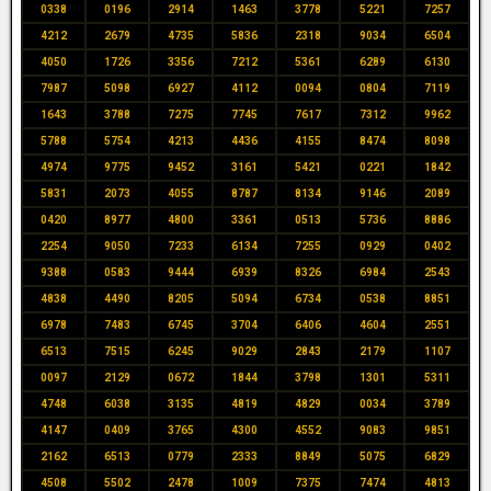
0338
0196
2914
1463
3778
5221
7257
4212
2679
4735
5836
2318
9034
6504
4050
1726
3356
7212
5361
6289
6130
7987
5098
6927
4112
0094
0804
7119
1643
3788
7275
7745
7617
7312
9962
5788
5754
4213
4436
4155
8474
8098
4974
9775
9452
3161
5421
0221
1842
5831
2073
4055
8787
8134
9146
2089
0420
8977
4800
3361
0513
5736
8886
2254
9050
7233
6134
7255
0929
0402
9388
0583
9444
6939
8326
6984
2543
4838
4490
8205
5094
6734
0538
8851
6978
7483
6745
3704
6406
4604
2551
6513
7515
6245
9029
2843
2179
1107
0097
2129
0672
1844
3798
1301
5311
4748
6038
3135
4819
4829
0034
3789
4147
0409
3765
4300
4552
9083
9851
2162
6513
0779
2333
8849
5075
6829
4508
5502
2478
1009
7375
7474
4813