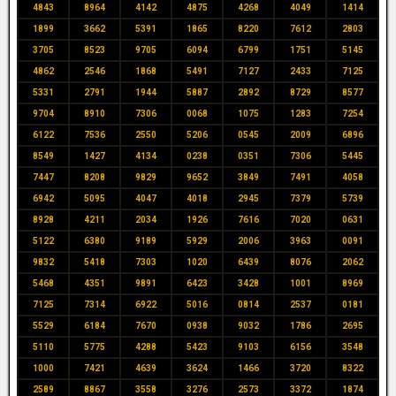
4843
8964
4142
4875
4268
4049
1414
1899
3662
5391
1865
8220
7612
2803
3705
8523
9705
6094
6799
1751
5145
4862
2546
1868
5491
7127
2433
7125
5331
2791
1944
5887
2892
8729
8577
9704
8910
7306
0068
1075
1283
7254
6122
7536
2550
5206
0545
2009
6896
8549
1427
4134
0238
0351
7306
5445
7447
8208
9829
9652
3849
7491
4058
6942
5095
4047
4018
2945
7379
5739
8928
4211
2034
1926
7616
7020
0631
5122
6380
9189
5929
2006
3963
0091
9832
5418
7303
1020
6439
8076
2062
5468
4351
9891
6423
3428
1001
8969
7125
7314
6922
5016
0814
2537
0181
5529
6184
7670
0938
9032
1786
2695
5110
5775
4288
5423
9103
6156
3548
1000
7421
4639
3624
1466
3720
8322
2589
8867
3558
3276
2573
3372
1874