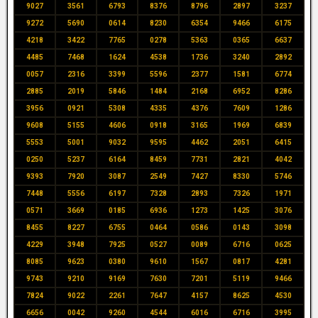
9027
3561
6793
8376
8796
2897
3237
9272
5690
0614
8230
6354
9466
6175
4218
3422
7765
0278
5363
0365
6637
4485
7468
1624
4538
1736
3240
2892
0057
2316
3399
5596
2377
1581
6774
2885
2019
5846
1484
2168
6952
8286
3956
0921
5308
4335
4376
7609
1286
9608
5155
4606
0918
3165
1969
6839
5553
5001
9032
9595
4462
2051
6415
0250
5237
6164
8459
7731
2821
4042
9393
7920
3087
2549
7427
8330
5746
7448
5556
6197
7328
2893
7326
1971
0571
3669
0185
6936
1273
1425
3076
8455
8227
6755
0464
0586
0143
3098
4229
3948
7925
0527
0089
6716
0625
8085
9623
0380
9610
1567
0817
4281
9743
9210
9169
7630
7201
5119
9466
7824
9022
2261
7647
4157
8625
4530
6656
0042
9260
4544
6016
6716
3995