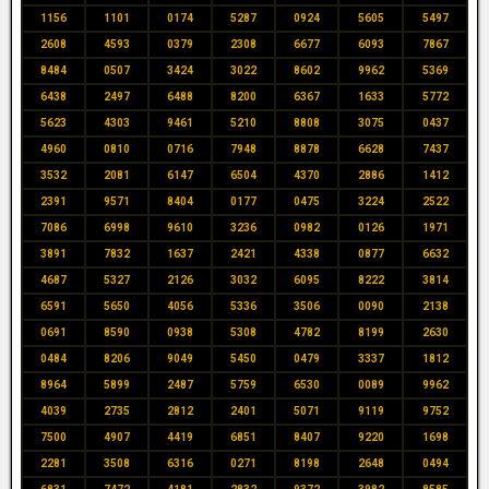
1156
1101
0174
5287
0924
5605
5497
2608
4593
0379
2308
6677
6093
7867
8484
0507
3424
3022
8602
9962
5369
6438
2497
6488
8200
6367
1633
5772
5623
4303
9461
5210
8808
3075
0437
4960
0810
0716
7948
8878
6628
7437
3532
2081
6147
6504
4370
2886
1412
2391
9571
8404
0177
0475
3224
2522
7086
6998
9610
3236
0982
0126
1971
3891
7832
1637
2421
4338
0877
6632
4687
5327
2126
3032
6095
8222
3814
6591
5650
4056
5336
3506
0090
2138
0691
8590
0938
5308
4782
8199
2630
0484
8206
9049
5450
0479
3337
1812
8964
5899
2487
5759
6530
0089
9962
4039
2735
2812
2401
5071
9119
9752
7500
4907
4419
6851
8407
9220
1698
2281
3508
6316
0271
8198
2648
0494