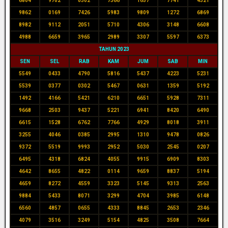
6804
9702
0302
7366
1657
7741
4321
9862
0169
7426
5983
9809
1272
6869
8982
9112
2051
5710
4306
3148
6608
4988
6659
3965
2989
3307
5597
6373
TAHUN 2023
SEN
SEL
RAB
KAM
JUM
SAB
MIN
5549
0433
4790
5816
5437
4223
5231
5539
0377
0302
5467
0631
1359
5192
1492
4166
5421
6210
6651
5928
7311
9668
2503
9437
5221
6941
8420
6490
6615
1528
6762
7766
4929
8018
3911
3255
4046
0385
2995
1310
9478
0826
9372
5519
9993
2952
5030
2545
0207
6495
4318
6824
4055
9915
6909
8303
4642
8655
4822
0114
9659
8837
5194
4659
8272
4559
3323
5145
9313
2563
9884
5433
8071
3299
4704
3985
6148
6560
4857
0655
4333
8845
2653
2346
4079
3516
3249
5154
4825
3508
7664