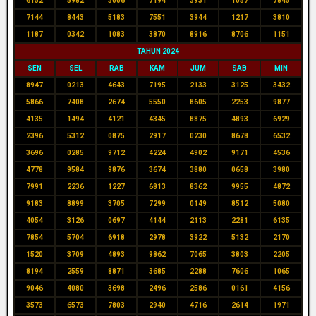
6152
5982
3006
7194
3931
1057
7845
7144
8443
5183
7551
3944
1217
3810
1187
0342
1083
3870
8916
8706
1151
TAHUN 2024
SEN
SEL
RAB
KAM
JUM
SAB
MIN
8947
0213
4643
7195
2133
3125
3432
5866
7408
2674
5550
8605
2253
9877
4135
1494
4121
4345
8875
4893
6929
2396
5312
0875
2917
0230
8678
6532
3696
0285
9712
4224
4902
9171
4536
4778
9584
9876
3674
3880
0658
3980
7991
2236
1227
6813
8362
9955
4872
9183
8899
3705
7299
0149
8512
5080
4054
3126
0697
4144
2113
2281
6135
7854
5704
6918
2978
3922
5132
2170
1520
3709
4893
9862
7065
3803
2205
8194
2559
8871
3685
2288
7606
1065
9046
4080
3698
2496
2586
0161
4156
3573
6573
7803
2940
4716
2614
1971