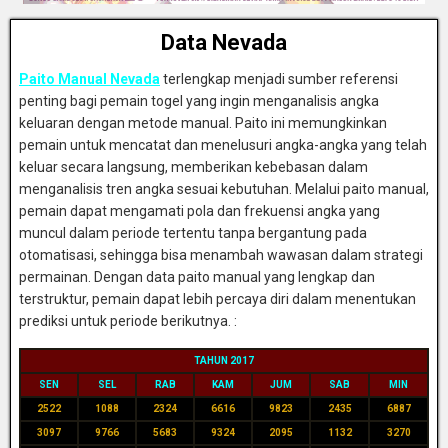
Data Nevada
Paito Manual Nevada
terlengkap menjadi sumber referensi
penting bagi pemain togel yang ingin menganalisis angka
keluaran dengan metode manual. Paito ini memungkinkan
pemain untuk mencatat dan menelusuri angka-angka yang telah
keluar secara langsung, memberikan kebebasan dalam
menganalisis tren angka sesuai kebutuhan. Melalui paito manual,
pemain dapat mengamati pola dan frekuensi angka yang
muncul dalam periode tertentu tanpa bergantung pada
otomatisasi, sehingga bisa menambah wawasan dalam strategi
permainan. Dengan data paito manual yang lengkap dan
terstruktur, pemain dapat lebih percaya diri dalam menentukan
prediksi untuk periode berikutnya. :
TAHUN 2017
SEN
SEL
RAB
KAM
JUM
SAB
MIN
2522
1088
2324
6616
9823
2435
6887
3097
9766
5683
9324
2095
1132
3270